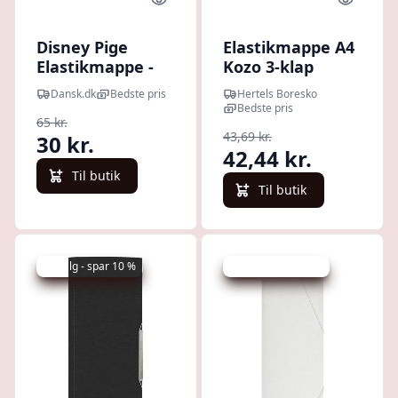
Quick look
Quick l
Disney Pige
Elastikmappe A4
Elastikmappe -
Kozo 3-klap
Princess -
Dusty Pink
Dansk.dk
Bedste pris
Hertels Boresko
Onesize
Bedste pris
65 kr.
43,69 kr.
30 kr.
42,44 kr.
Til butik
Til butik
Udsalg - spar 10 %
Udsalg - spar 25 %