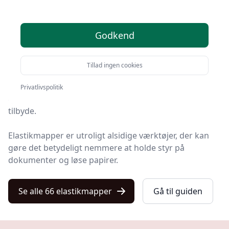
ød
Velkommen til vores omfattende guide om
Godkend
elastikmapper
.
Uanset om du er en
studieentusiast
, en professionel
Tillad ingen cookies
organisator eller simpelthen interesseret i
kontorartikler, vil denne guide tilbyde dig en
Privatlivspolitik
dybdegående forståelse
af, hvad en elastikmappe kan
tilbyde.
Elastikmapper er utroligt alsidige værktøjer, der kan
gøre det betydeligt nemmere at holde styr på
dokumenter og løse papirer.
Se alle 66 elastikmapper
Gå til guiden