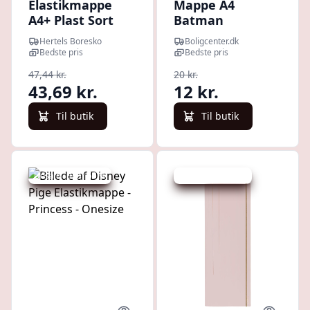
Elastikmappe
Mappe A4
A4+ Plast Sort
Batman
Legendary -
Hertels Boresko
Boligcenter.dk
marineblå
Bedste pris
Bedste pris
elastikmappe
47,44 kr.
20 kr.
43,69 kr.
12 kr.
Til butik
Til butik
Udsalg - spar 53 %
Udsalg - spar 2 %