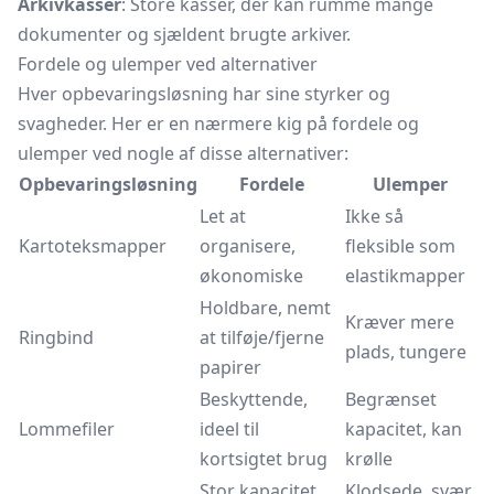
Arkivkasser
: Store kasser, der kan rumme mange
dokumenter og sjældent brugte arkiver.
Fordele og ulemper ved alternativer
Hver opbevaringsløsning har sine styrker og
svagheder. Her er en nærmere kig på fordele og
ulemper ved nogle af disse alternativer:
Opbevaringsløsning
Fordele
Ulemper
Let at
Ikke så
Kartoteksmapper
organisere,
fleksible som
økonomiske
elastikmapper
Holdbare, nemt
Kræver mere
Ringbind
at tilføje/fjerne
plads, tungere
papirer
Beskyttende,
Begrænset
Lommefiler
ideel til
kapacitet, kan
kortsigtet brug
krølle
Stor kapacitet,
Klodsede, svær