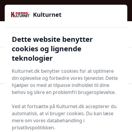
Kulturnet - Alt Det Gode I Livet | Din Kulturguide Siden
e menu
2016
Kulturnet
🌟🌟🌟🌟🌟
🌟
🚚
3.958 produktyper
Hurtig levering
Dette website benytter
🏷️
👍
97 kategorier
Kun godkendte butikker
cookies og lignende
teknologier
Men
Start søgning
Start søgning
Kulturnet.dk benytter cookies for at optimere
din oplevelse og forbedre vores tjenester. Dette
hjælper os med at tilpasse indholdet til dine
behov og sikre en problemfri brugeroplevelse.
Forside
Bolig og indretning
Kontor
Mapper og dokumentopbevaring
Elastikmappe
Ved at fortsætte på Kulturnet.dk accepterer du
Elastikmapper - 66 på
automatisk, at vi bruger cookies. Du kan læse
mere om vores databehandling i
lager
privatlivspolitikken.