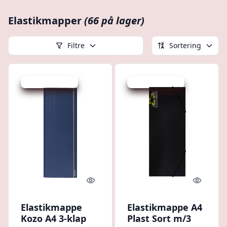
Elastikmapper
(66 på lager)
Filtre
Sortering
Udsalg - spar 3 %
Udsalg - spar 6 %
Quick look
Quick l
Elastikmappe
Elastikmappe A4
Kozo A4 3-klap
Plast Sort m/3