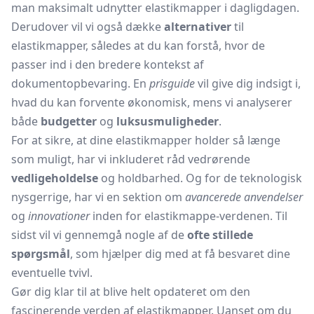
man maksimalt udnytter elastikmapper i dagligdagen.
Derudover vil vi også dække
alternativer
til
elastikmapper, således at du kan forstå, hvor de
passer ind i den bredere kontekst af
dokumentopbevaring. En
prisguide
vil give dig indsigt i,
hvad du kan forvente økonomisk, mens vi analyserer
både
budgetter
og
luksusmuligheder
.
For at sikre, at dine elastikmapper holder så længe
som muligt, har vi inkluderet råd vedrørende
vedligeholdelse
og holdbarhed. Og for de teknologisk
nysgerrige, har vi en sektion om
avancerede anvendelser
og
innovationer
inden for elastikmappe-verdenen. Til
sidst vil vi gennemgå nogle af de
ofte stillede
spørgsmål
, som hjælper dig med at få besvaret dine
eventuelle tvivl.
Gør dig klar til at blive helt opdateret om den
fascinerende verden af elastikmapper. Uanset om du