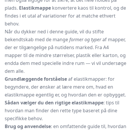
men også vigtige for at sikre, at det hele holdes på
plads.
Elastikmappe
konvertere kaos til kontrol, og de
findes i et utal af variationer for at matche ethvert
behov.
Når du dykker ned i denne guide, vil du stifte
bekendtskab med de mange
former og typer
af mapper,
der er tilgængelige på nutidens marked. Fra A4
mapper til de mindre størrelser, plastik eller karton, og
endda dem med specielle indre rum — vi vil undersøge
dem alle.
Grundlæggende forståelse
af elastikmapper: for
begyndere, der ønsker at lære mere om, hvad en
elastikmappe egentlig er, og hvordan den er opbygget.
Sådan vælger du den rigtige elastikmappe
: tips til
hvordan man finder den rette type baseret på dine
specifikke behov.
Brug og anvendelse
: en omfattende guide til, hvordan