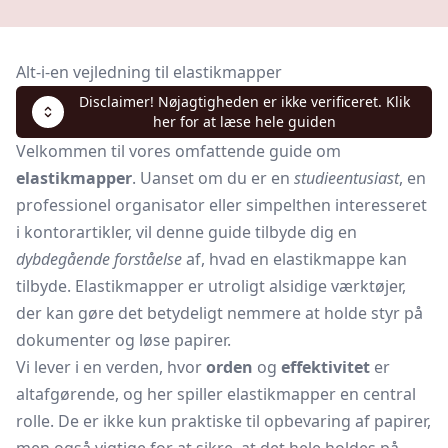
Alt-i-en vejledning til elastikmapper
Disclaimer! Nøjagtigheden er ikke verificeret. Klik
her for at læse hele guiden
Velkommen til vores omfattende guide om
elastikmapper
. Uanset om du er en
studieentusiast
, en
professionel organisator eller simpelthen interesseret
i kontorartikler, vil denne guide tilbyde dig en
dybdegående forståelse
af, hvad en elastikmappe kan
tilbyde. Elastikmapper er utroligt alsidige værktøjer,
der kan gøre det betydeligt nemmere at holde styr på
dokumenter og løse papirer.
Vi lever i en verden, hvor
orden
og
effektivitet
er
altafgørende, og her spiller elastikmapper en central
rolle. De er ikke kun praktiske til opbevaring af papirer,