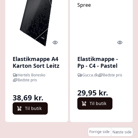
Quick look
Quick l
Elastikmappe A4
Elastikmappe -
Karton Sort Leitz
Pp - C4 - Pastel
WOW
Grøn - Spree
Hertels Boresko
Gucca.dk
Bedste pris
Bedste pris
29,95 kr.
38,69 kr.
Til butik
Til butik
Forrige side
Næste side