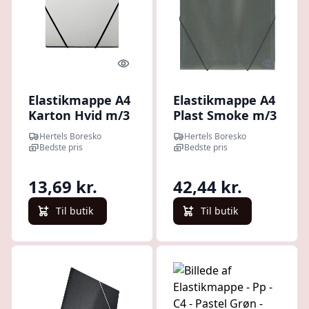
Quick look
Quick l
Elastikmappe A4
Elastikmappe A4
Karton Hvid m/3
Plast Smoke m/3
Klapper
Klapper
Hertels Boresko
Hertels Boresko
Bedste pris
Bedste pris
13,69 kr.
42,44 kr.
Til butik
Til butik