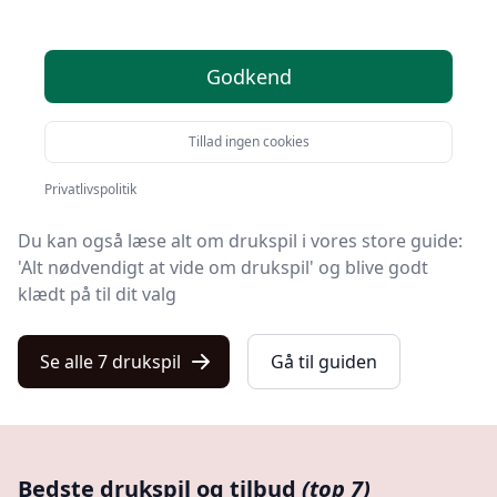
Leder du efter de bedste drukspil? På Kulturnet har vi
Godkend
udvalgt 7 produkter, så du let kan finde din favorit.
På vores liste finder du både de de bedste tilbud på
Tillad ingen cookies
drukspil i 2025, produkter med gratis levering og
drukspil i førsteklasses kvalitet.
Privatlivspolitik
Du kan også læse alt om drukspil i vores store guide:
'Alt nødvendigt at vide om drukspil' og blive godt
klædt på til dit valg
Se alle 7 drukspil
Gå til guiden
Bedste drukspil og tilbud
(top 7)