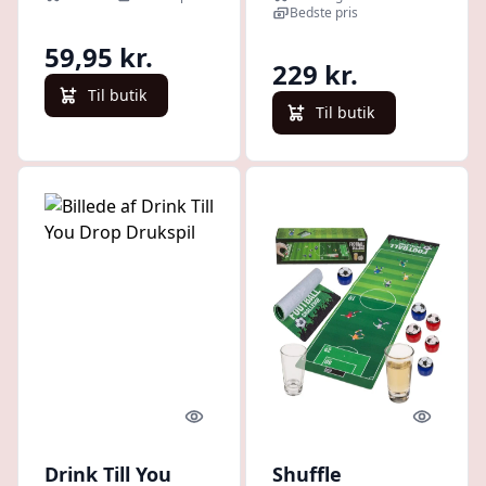
Bedste pris
59,95 kr.
229 kr.
Til butik
Til butik
Quick look
Quick l
Drink Till You
Shuffle