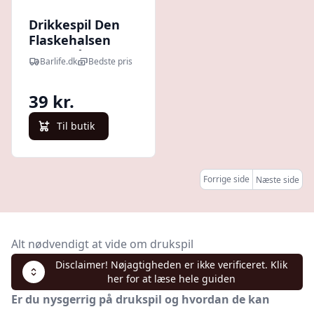
Drikkespil Den
Flaskehalsen
Peger På
Barlife.dk
Bedste pris
39 kr.
Til butik
Forrige side
Næste side
Alt nødvendigt at vide om drukspil
Disclaimer! Nøjagtigheden er ikke verificeret. Klik
her for at læse hele guiden
Er du nysgerrig på drukspil og hvordan de kan