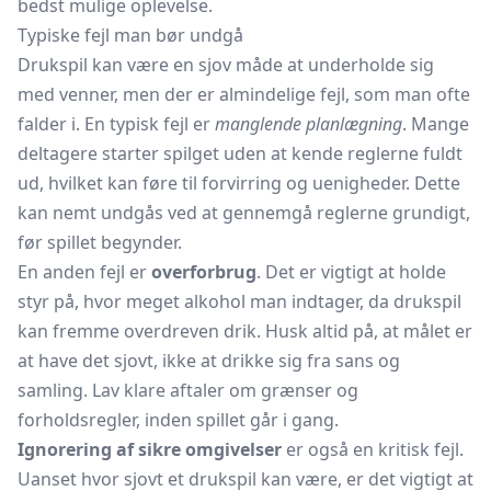
bedst mulige oplevelse.
Typiske fejl man bør undgå
Drukspil kan være en sjov måde at underholde sig
med venner, men der er almindelige fejl, som man ofte
falder i. En typisk fejl er
manglende planlægning
. Mange
deltagere starter spilget uden at kende reglerne fuldt
ud, hvilket kan føre til forvirring og uenigheder. Dette
kan nemt undgås ved at gennemgå reglerne grundigt,
før spillet begynder.
En anden fejl er
overforbrug
. Det er vigtigt at holde
styr på, hvor meget alkohol man indtager, da drukspil
kan fremme overdreven drik. Husk altid på, at målet er
at have det sjovt, ikke at drikke sig fra sans og
samling. Lav klare aftaler om grænser og
forholdsregler, inden spillet går i gang.
Ignorering af sikre omgivelser
er også en kritisk fejl.
Uanset hvor sjovt et drukspil kan være, er det vigtigt at