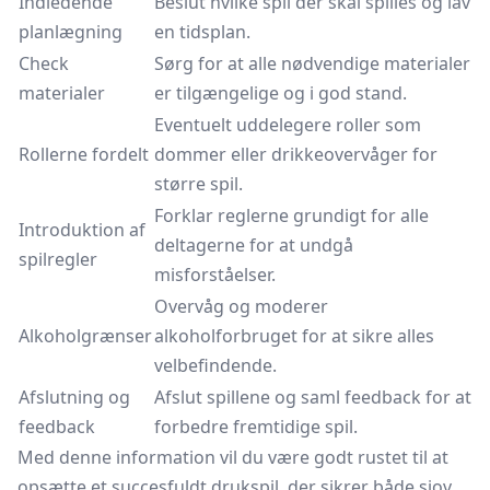
Indledende
Beslut hvilke spil der skal spilles og lav
planlægning
en tidsplan.
Check
Sørg for at alle nødvendige materialer
materialer
er tilgængelige og i god stand.
Eventuelt uddelegere roller som
Rollerne fordelt
dommer eller drikkeovervåger for
større spil.
Forklar reglerne grundigt for alle
Introduktion af
deltagerne for at undgå
spilregler
misforståelser.
Overvåg og moderer
Alkoholgrænser
alkoholforbruget for at sikre alles
velbefindende.
Afslutning og
Afslut spillene og saml feedback for at
feedback
forbedre fremtidige spil.
Med denne information vil du være godt rustet til at
opsætte et succesfuldt drukspil, der sikrer både sjov