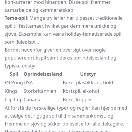
konkurrerer mod hinanden. Disse spil fremmer
samarbejde og kammeratskab.
Tema-spil
: Mange tryllerier har tilpasset traditionelle
spil til festtemaer, hvilket gør dem mere unikke og
sjove. Eksempler kan være holiday-tematiserede spil
som 'Juleølspil'.
Bordet nedenfor giver en oversigt over nogle
populære drukspil samt deres oprindelsesland og
typiske udstyr:
Spil
Oprindelsesland
Udstyr
Øl Pong
USA
Bord,
plastikkrus,
bold
Kings
Storbritannien
Kortspil, alkohol
Flip Cup
Canada
Bord, kopper
At forstå de forskellige typer og regler kan hjælpe med
at vælge det rigtige spil til din sammenkomst, og
fremme en sjov og sikker oplevelse for alle deltagere.
Uanset om det handler om at lære nye spil eller