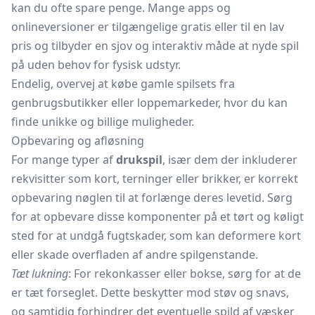
kan du ofte spare penge. Mange apps og
onlineversioner er tilgængelige gratis eller til en lav
pris og tilbyder en sjov og interaktiv måde at nyde spil
på uden behov for fysisk udstyr.
Endelig, overvej at købe gamle spilsets fra
genbrugsbutikker eller loppemarkeder, hvor du kan
finde unikke og billige muligheder.
Opbevaring og afløsning
For mange typer af
drukspil
, især dem der inkluderer
rekvisitter som kort, terninger eller brikker, er korrekt
opbevaring nøglen til at forlænge deres levetid. Sørg
for at opbevare disse komponenter på et tørt og køligt
sted for at undgå fugtskader, som kan deformere kort
eller skade overfladen af andre spilgenstande.
Tæt lukning
: For rekonkasser eller bokse, sørg for at de
er tæt forseglet. Dette beskytter mod støv og snavs,
og samtidig forhindrer det eventuelle spild af væsker