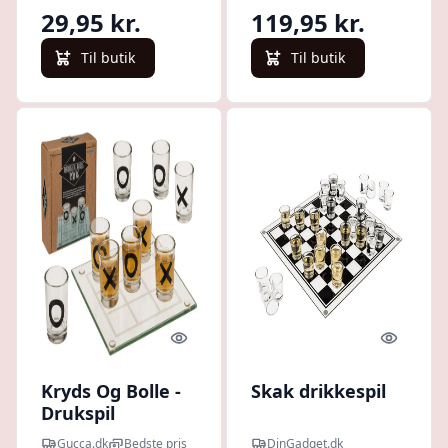
29,95 kr.
119,95 kr.
Til butik
Til butik
Quick look
Quick l
Kryds Og Bolle -
Skak drikkespil
Drukspil
Gucca.dk
Bedste pris
DinGadget.dk