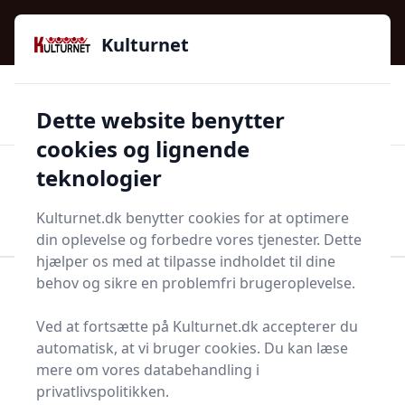
Kulturnet - Alt Det Gode I Livet | Din Kulturguide Siden
e menu
2016
Kulturnet
🌟🌟🌟🌟🌟
🌟
🚚
3.958 produktyper
Hurtig levering
Dette website benytter
🏷️
👍
97 kategorier
Kun godkendte butikker
cookies og lignende
teknologier
Men
Start søgning
Start søgning
Kulturnet.dk benytter cookies for at optimere
din oplevelse og forbedre vores tjenester. Dette
hjælper os med at tilpasse indholdet til dine
behov og sikre en problemfri brugeroplevelse.
Forside
Bolig og indretning
Fest og festoppyntning
Til voksenfesten
Drukspil
Ved at fortsætte på Kulturnet.dk accepterer du
Bedste drukspil og
automatisk, at vi bruger cookies. Du kan læse
mere om vores databehandling i
tilbud - top 7
privatlivspolitikken.