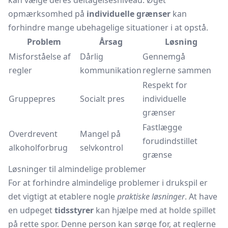
kan vælge deres deltagelsesniveau. Øget
opmærksomhed på
individuelle grænser
kan
forhindre mange ubehagelige situationer i at opstå.
Problem
Årsag
Løsning
Misforståelse af
Dårlig
Gennemgå
regler
kommunikation
reglerne sammen
Respekt for
Gruppepres
Socialt pres
individuelle
grænser
Fastlægge
Overdrevent
Mangel på
forudindstillet
alkoholforbrug
selvkontrol
grænse
Løsninger til almindelige problemer
For at forhindre almindelige problemer i drukspil er
det vigtigt at etablere nogle
praktiske løsninger
. At have
en udpeget
tidsstyrer
kan hjælpe med at holde spillet
på rette spor. Denne person kan sørge for, at reglerne