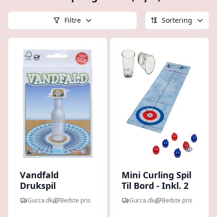
Filtre
Sortering
Quick look
Quick l
Vandfald
Mini Curling Spil
Drukspil
Til Bord - Inkl. 2
Drikkeglas
Gucca.dk
Bedste pris
Gucca.dk
Bedste pris