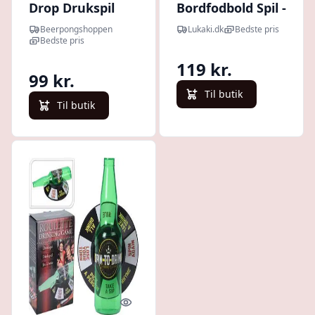
Drop Drukspil
Bordfodbold Spil -
Football
Beerpongshoppen
Lukaki.dk
Bedste pris
Challenge
Bedste pris
119 kr.
99 kr.
Til butik
Til butik
Quick look