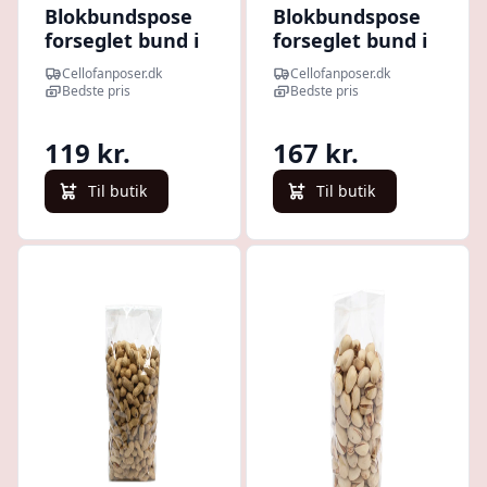
Blokbundspose
Blokbundspose
forseglet bund i
forseglet bund i
cellofan, 10 x 6 x
cellofan, 12 x 7 x
Cellofanposer.dk
Cellofanposer.dk
28 cm. 40my.
33 cm. 40my.
Bedste pris
Bedste pris
Pakke med 100
Pakke med 100
stk.
stk.
119 kr.
167 kr.
Til butik
Til butik