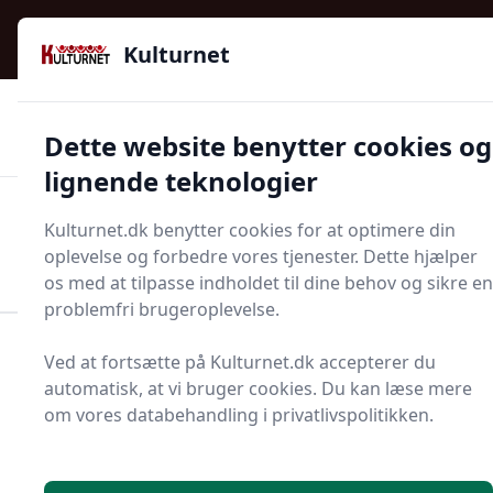
Kulturnet - Alt Det Gode I Livet | Din Kulturguide Siden
e menu
2016
Kulturnet
🌟🌟🌟🌟🌟
🌟
🚚
3.958 produktyper
Hurtig levering
Dette website benytter cookies og
🏷️
👍
97 kategorier
Kun godkendte butikker
lignende teknologier
Men
Kulturnet.dk benytter cookies for at optimere din
Start søgning
oplevelse og forbedre vores tjenester. Dette hjælper
Start søgning
os med at tilpasse indholdet til dine behov og sikre en
problemfri brugeroplevelse.
Forside
Bolig og indretning
Fest og festoppyntning
Ved at fortsætte på Kulturnet.dk accepterer du
Gaveindpakning
Cellofan
automatisk, at vi bruger cookies. Du kan læse mere
om vores databehandling i privatlivspolitikken.
Cellofaner - 28 på lager