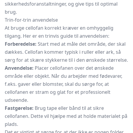
sikkerhedsforanstaltninger, og give tips til optimal
brug.
Trin-for-trin anvendelse
At bruge cellofan korrekt kræver en omhyggelig
tilgang. Her er en trinvis guide til anvendelsen:
Forberedelse:
Start med at måle det område, der skal
dækkes. Cellofan kommer typisk i ruller eller ark, så
sørg for at skære stykkerne til i den ønskede størrelse.
Anvendelse:
Placer cellofanen over det ønskede
område eller objekt. Når du arbejder med fødevarer,
f.eks. gaver eller blomster, skal du sørge for, at
cellofanen er stram og glat for et professionelt
udseende.
Fastgørelse:
Brug tape eller bånd til at sikre
cellofanen. Dette vil hjælpe med at holde materialet på
plads.
Det er vigtigt at sørge for, at der ikke er nogen folder