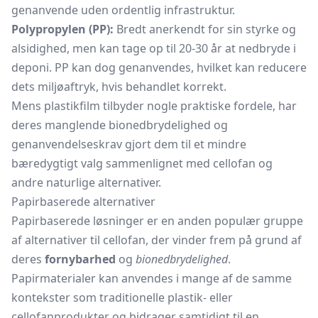
genanvende uden ordentlig infrastruktur.
Polypropylen (PP):
Bredt anerkendt for sin styrke og
alsidighed, men kan tage op til 20-30 år at nedbryde i
deponi. PP kan dog genanvendes, hvilket kan reducere
dets miljøaftryk, hvis behandlet korrekt.
Mens plastikfilm tilbyder nogle praktiske fordele, har
deres manglende bionedbrydelighed og
genanvendelseskrav gjort dem til et mindre
bæredygtigt valg sammenlignet med cellofan og
andre naturlige alternativer.
Papirbaserede alternativer
Papirbaserede løsninger er en anden populær gruppe
af alternativer til cellofan, der vinder frem på grund af
deres
fornybarhed
og
bionedbrydelighed
.
Papirmaterialer kan anvendes i mange af de samme
kontekster som traditionelle plastik- eller
cellofanprodukter og bidrager samtidigt til en