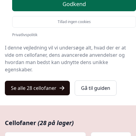
Godkend
Cellofan, et produkt mange er bekendt med, men få
virkelig forstår.
Tillad ingen cookies
Denne gennemskinnelige film har en rig historie og en
endnu rigere anvendelse i dagens moderne verden.
Privatlivspolitik
I denne vejledning vil vi undersøge alt, hvad der er at
vide om cellofaner, dens avancerede anvendelser og
hvordan man bedst kan udnytte dens unikke
egenskaber.
Se alle 28 cellofaner
Gå til guiden
Cellofaner
(28 på lager)