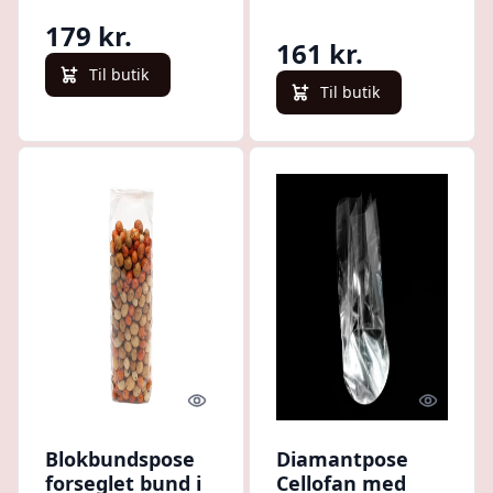
Pakke med 100
179 kr.
stk.
161 kr.
Til butik
Til butik
Quick look
Quick l
Blokbundspose
Diamantpose
forseglet bund i
Cellofan med