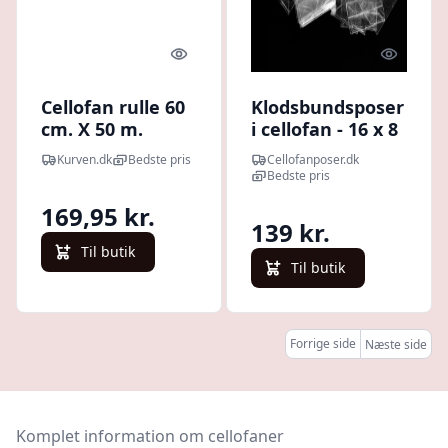
Quick look
Quick l
Cellofan rulle 60
Klodsbundsposer
cm. X 50 m.
i cellofan - 16 x 8
x 35 cm. Pakke
Kurven.dk
Bedste pris
Cellofanposer.dk
med 50 stk.
Bedste pris
169,95 kr.
139 kr.
Til butik
Til butik
Forrige side
Næste side
Komplet information om cellofaner