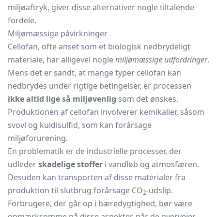
miljøaftryk, giver disse alternativer nogle tiltalende
fordele.
Miljømæssige påvirkninger
Cellofan, ofte anset som et biologisk nedbrydeligt
materiale, har alligevel nogle
miljømæssige udfordringer
.
Mens det er sandt, at mange typer cellofan kan
nedbrydes under rigtige betingelser, er processen
ikke altid lige så miljøvenlig
som det ønskes.
Produktionen af cellofan involverer kemikalier, såsom
svovl og kuldisulfid, som kan forårsage
miljøforurening.
En problematik er de industrielle processer, der
udleder
skadelige stoffer
i vandløb og atmosfæren.
Desuden kan transporten af disse materialer fra
produktion til slutbrug forårsage CO
-udslip.
2
Forbrugere, der går op i bæredygtighed, bør være
opmærksomme på disse aspekter, når de overvejer