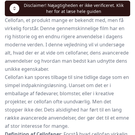
Disclaimer! Nøjagtigheden er ikke verificeret. Klik
her for at læse hele guiden
Cellofan, et produkt mange er bekendt med, men få
virkelig forstår. Denne gennemskinnelige film har en
rig historie og en endnu rigere anvendelse i dagens
moderne verden. I denne vejledning vil vi undersøge
alt, hvad der er at vide om cellofaner, dens avancerede
anvendelser og hvordan man bedst kan udnytte dens
unikke egenskaber.
Cellofan kan spores tilbage til sine tidlige dage som en
simpel indpakningsløsning. Uanset om det er i
emballage af fødevarer, blomster, eller i kreative
projekter, er cellofan ofte uundværlig. Men det
stopper ikke der. Dets alsidighed har ført til en lang
række avancerede anvendelser, der gør det til et emne
af stor interesse for mange.
Definition af Cellofaner
: Forstå hvad cellofan virkelig