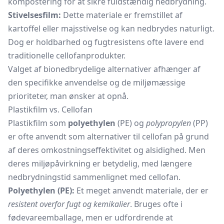
kompostering for at sikre fuldstændig nedbrydning.
Stivelsesfilm:
Dette materiale er fremstillet af
kartoffel eller majsstivelse og kan nedbrydes naturligt.
Dog er holdbarhed og fugtresistens ofte lavere end
traditionelle cellofanprodukter.
Valget af bionedbrydelige alternativer afhænger af
den specifikke anvendelse og de miljømæssige
prioriteter, man ønsker at opnå.
Plastikfilm vs. Cellofan
Plastikfilm som
polyethylen
(PE) og
polypropylen
(PP)
er ofte anvendt som alternativer til cellofan på grund
af deres omkostningseffektivitet og alsidighed. Men
deres miljøpåvirkning er betydelig, med længere
nedbrydningstid sammenlignet med cellofan.
Polyethylen (PE):
Et meget anvendt materiale, der er
resistent overfor fugt og kemikalier
. Bruges ofte i
fødevareemballage, men er udfordrende at