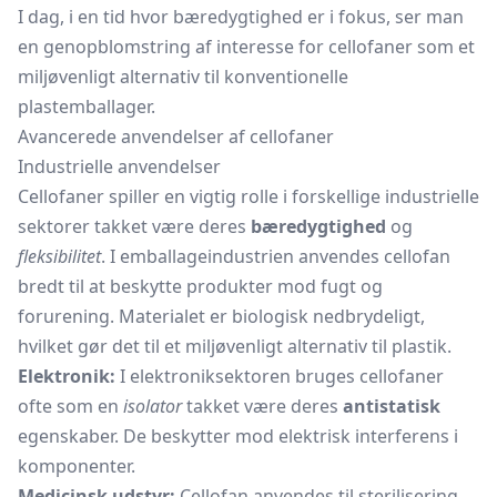
I dag, i en tid hvor bæredygtighed er i fokus, ser man
en genopblomstring af interesse for cellofaner som et
miljøvenligt alternativ til konventionelle
plastemballager.
Avancerede anvendelser af cellofaner
Industrielle anvendelser
Cellofaner spiller en vigtig rolle i forskellige industrielle
sektorer takket være deres
bæredygtighed
og
fleksibilitet
. I emballageindustrien anvendes cellofan
bredt til at beskytte produkter mod fugt og
forurening. Materialet er biologisk nedbrydeligt,
hvilket gør det til et miljøvenligt alternativ til plastik.
Elektronik:
I elektroniksektoren bruges cellofaner
ofte som en
isolator
takket være deres
antistatisk
egenskaber. De beskytter mod elektrisk interferens i
komponenter.
Medicinsk udstyr:
Cellofan anvendes til sterilisering