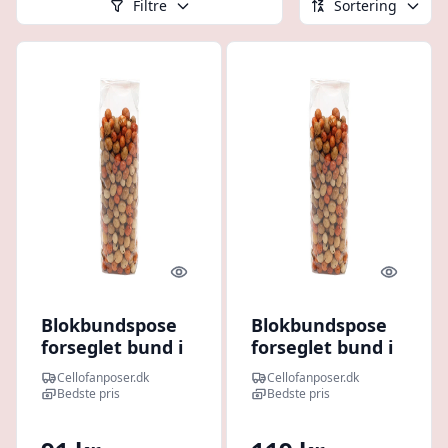
Filtre
Sortering
Quick look
Quick l
Blokbundspose
Blokbundspose
forseglet bund i
forseglet bund i
cellofan, 8 x 5 x
cellofan, 9 x 4 x
Cellofanposer.dk
Cellofanposer.dk
25 cm. 40my.
28 cm. 40my.
Bedste pris
Bedste pris
Pakke med 100
Pakke med 100
stk.
stk.