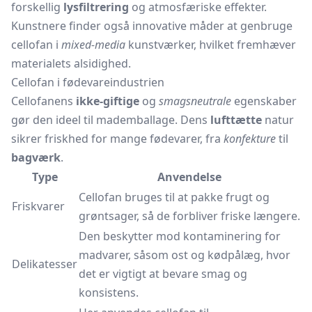
forskellig
lysfiltrering
og atmosfæriske effekter.
Kunstnere finder også innovative måder at genbruge
cellofan i
mixed-media
kunstværker, hvilket fremhæver
materialets alsidighed.
Cellofan i fødevareindustrien
Cellofanens
ikke-giftige
og
smagsneutrale
egenskaber
gør den ideel til mademballage. Dens
lufttætte
natur
sikrer friskhed for mange fødevarer, fra
konfekture
til
bagværk
.
Type
Anvendelse
Cellofan bruges til at pakke frugt og
Friskvarer
grøntsager, så de forbliver friske længere.
Den beskytter mod kontaminering for
madvarer, såsom ost og kødpålæg, hvor
Delikatesser
det er vigtigt at bevare smag og
konsistens.