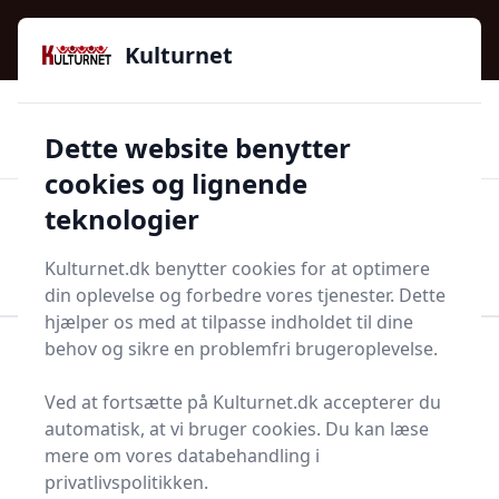
Kulturnet - Alt Det Gode I Livet | Din Kulturguide Siden
e menu
2016
Kulturnet
🌟🌟🌟🌟🌟
🌟
🚚
3.958 produktyper
Hurtig levering
Dette website benytter
🏷️
👍
97 kategorier
Kun godkendte butikker
cookies og lignende
teknologier
Men
Start søgning
Start søgning
Kulturnet.dk benytter cookies for at optimere
din oplevelse og forbedre vores tjenester. Dette
hjælper os med at tilpasse indholdet til dine
behov og sikre en problemfri brugeroplevelse.
Forside
Bolig og indretning
Badeværelse og Sauna
Bruser og badekar
Bruseholder
Ved at fortsætte på Kulturnet.dk accepterer du
Top 10 bedste
automatisk, at vi bruger cookies. Du kan læse
mere om vores databehandling i
bruseholdere
privatlivspolitikken.