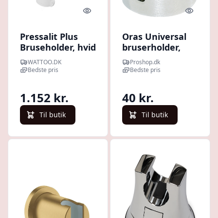
Quick look
Quick l
Pressalit Plus
Oras Universal
Bruseholder, hvid
bruserholder,
krom
WATTOO.DK
Proshop.dk
Bedste pris
Bedste pris
1.152 kr.
40 kr.
Til butik
Til butik