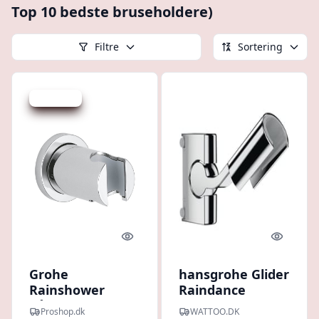
Top 10 bedste bruseholdere)
Filtre
Sortering
Spar 33 kr.
Quick look
Quick l
Grohe
hansgrohe Glider
Rainshower
Raindance
håndbruserholder
Unica'S krom
Proshop.dk
WATTOO.DK