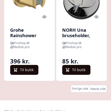
Quick look
Quick l
Grohe
NORH Una
Rainshower
bruseholder,
håndbruserholder
krom
Proshop.dk
Proshop.dk
til væg, børstet
Bedste pris
Bedste pris
cool sunrise
396 kr.
85 kr.
Til butik
Til butik
Forrige side
Næste side