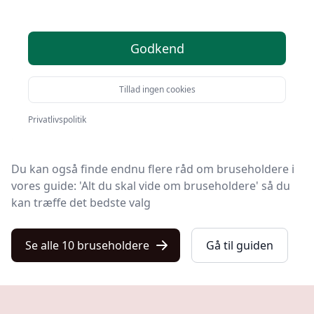
Velkommen til Kulturnet – her finder du de bedste
Godkend
bruseholdere på markedet. Vi har nøje udvalgt 10
produkter, så du er sikret kvalitet.
Tillad ingen cookies
På vores liste finder du både de de bedste tilbud på
bruseholder i 2025, produkter med gratis levering og
Privatlivspolitik
bruseholdere i førsteklasses kvalitet.
Du kan også finde endnu flere råd om bruseholdere i
vores guide: 'Alt du skal vide om bruseholdere' så du
kan træffe det bedste valg
Se alle 10 bruseholdere
Gå til guiden