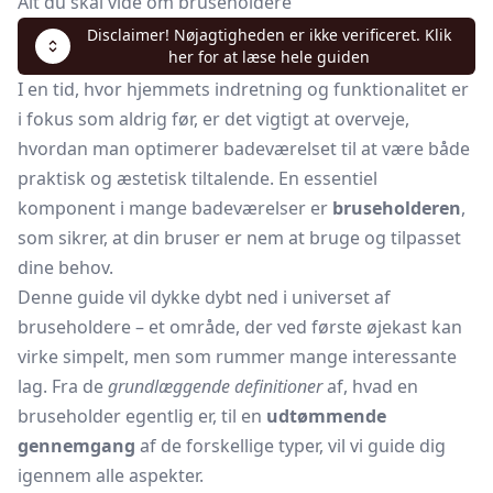
Alt du skal vide om bruseholdere
Disclaimer! Nøjagtigheden er ikke verificeret. Klik
her for at læse hele guiden
I en tid, hvor hjemmets indretning og funktionalitet er
i fokus som aldrig før, er det vigtigt at overveje,
hvordan man optimerer badeværelset til at være både
praktisk og æstetisk tiltalende. En essentiel
komponent i mange badeværelser er
bruseholderen
,
som sikrer, at din bruser er nem at bruge og tilpasset
dine behov.
Denne guide vil dykke dybt ned i universet af
bruseholdere – et område, der ved første øjekast kan
virke simpelt, men som rummer mange interessante
lag. Fra de
grundlæggende definitioner
af, hvad en
bruseholder egentlig er, til en
udtømmende
gennemgang
af de forskellige typer, vil vi guide dig
igennem alle aspekter.