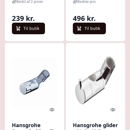
til væg, krom
Bedst af 2 priser
Bedste pris
239 kr.
496 kr.
Til butik
Til butik
Quick look
Quick l
Hansgrohe
Hansgrohe glider