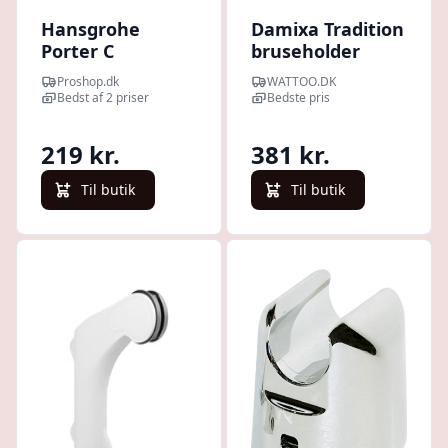
Hansgrohe
Damixa Tradition
Porter C
bruseholder
bruserholder,
Proshop.dk
WATTOO.DK
krom
Bedst af 2 priser
Bedste pris
219 kr.
381 kr.
Til butik
Til butik