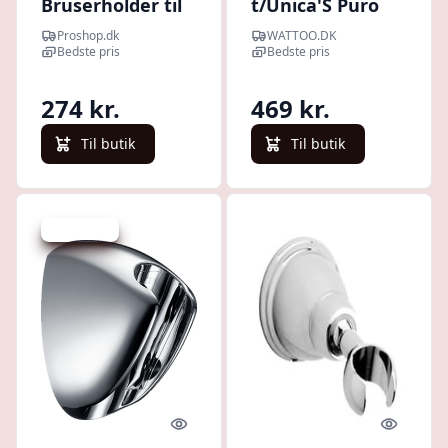
Bruserholder til
t/Unica'S Puro
Unica'88 og
chrom
Proshop.dk
WATTOO.DK
Unica'S
Bedste pris
Bedste pris
brusestang,
krom
274 kr.
469 kr.
Til butik
Til butik
Spar -35 kr.
Quick look
Quick l