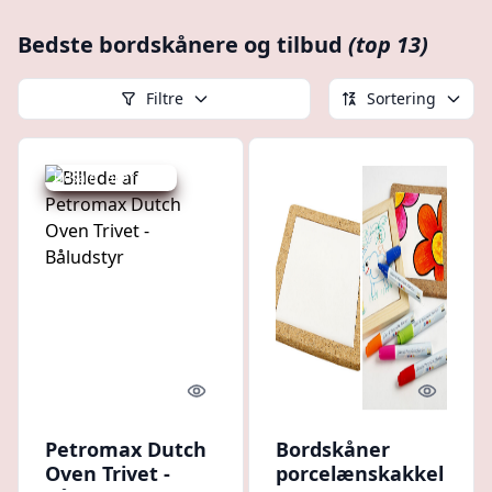
Bedste bordskånere og tilbud
(top 13)
Filtre
Sortering
Udsalg - spar 20 %
Quick look
Quick l
Petromax Dutch
Bordskåner
Oven Trivet -
porcelænskakkel