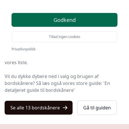
Find de bedste bordskånere på Kulturnet! Vi har
Godkend
udvalgt 13 top-produkter, så du er sikret kvalitet og
værdi.
Tillad ingen cookies
Så uanset om du vægter høj kvalitet, allerede har en
specifik model i tankerne, leder efter gode priser eller
Privatlivspolitik
en bordskåner med fri levering, finder du det hele på
vores liste.
Vil du dykke dybere ned i valg og brugen af
bordskånere? Så læs også vores store guide: 'En
detaljeret guide til bordskånere'
Se alle 13 bordskånere
Gå til guiden