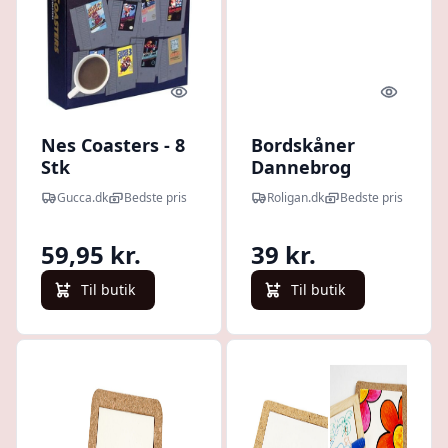
Quick look
Quick l
Nes Coasters - 8
Bordskåner
Stk
Dannebrog
Gucca.dk
Bedste pris
Roligan.dk
Bedste pris
59,95 kr.
39 kr.
Til butik
Til butik