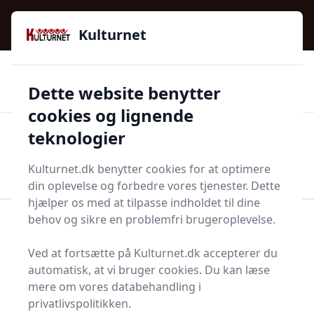
Kulturnet - Alt Det Gode I Livet | Din Kulturguide Siden
e menu
2016
Kulturnet
🌟🌟🌟🌟🌟
🌟
🚚
3.958 produktyper
Hurtig levering
Dette website benytter
🏷️
👍
97 kategorier
Kun godkendte butikker
cookies og lignende
teknologier
Men
Start søgning
Start søgning
Kulturnet.dk benytter cookies for at optimere
din oplevelse og forbedre vores tjenester. Dette
hjælper os med at tilpasse indholdet til dine
behov og sikre en problemfri brugeroplevelse.
Forside
Bolig og indretning
Køkken og spisestue
Borddækning og bordpynt
Bordskåner
Ved at fortsætte på Kulturnet.dk accepterer du
Bedste bordskånere og
automatisk, at vi bruger cookies. Du kan læse
mere om vores databehandling i
tilbud - top 13
privatlivspolitikken.