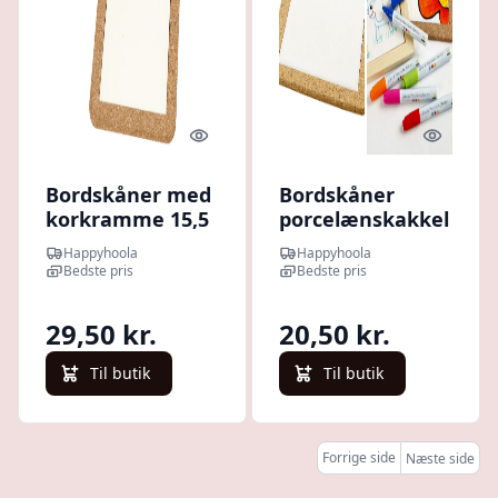
Quick look
Quick l
Bordskåner med
Bordskåner
korkramme 15,5
porcelænskakkel
x 15,5 cm. 1 stk
og korkramme
Happyhoola
Happyhoola
19 x19 cm. 1 stk.
Bedste pris
Bedste pris
2 SORTERING
29,50 kr.
20,50 kr.
Til butik
Til butik
Forrige side
Næste side