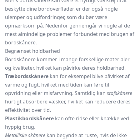
Mens bordskånere kan være et nyttigt værktøj til at
beskytte dine bordoverflader, er der også nogle
ulemper og udfordringer, som du bør være
opmærksom på. Nedenfor gennemgår vi nogle af de
mest almindelige problemer forbundet med brugen af
bordskånere.
Begrænset holdbarhed
Bordskånere kommer i mange forskellige materialer
og kvaliteter, hvilket kan påvirke deres holdbarhed.
Træbordsskånere
kan for eksempel blive påvirket af
varme og fugt, hvilket med tiden kan føre til
opvridning eller misfarvning. Samtidig kan
stofskånere
hurtigt absorbere væsker, hvilket kan reducere deres
effektivitet over tid.
Plastikbordskånere
kan ofte ridse eller knække ved
hyppig brug.
Metalliske skånere
kan begynde at ruste, hvis de ikke