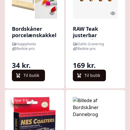
Quick look
Quick l
Bordskåner
RAW Teak
porcelænskakkel
justerbar
og træramme 15
bordskåner
Happyhoola
Dahls Gravering
x15 cm. 1 stk
Bedste pris
Bedste pris
34 kr.
169 kr.
Til butik
Til butik
Spar 9 kr.