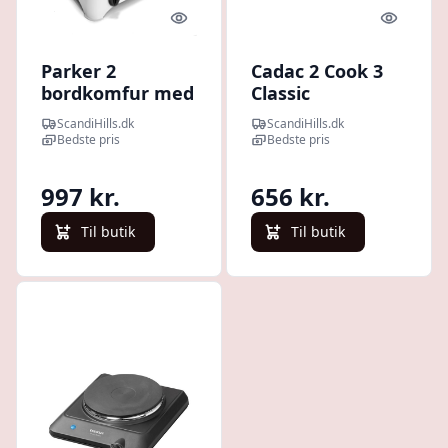
Quick look
Quick l
Parker 2
Cadac 2 Cook 3
bordkomfur med
Classic
tændsikring -
bordkomfur
ScandiHills.dk
ScandiHills.dk
Hvid
Bedste pris
Bedste pris
997 kr.
656 kr.
Til butik
Til butik