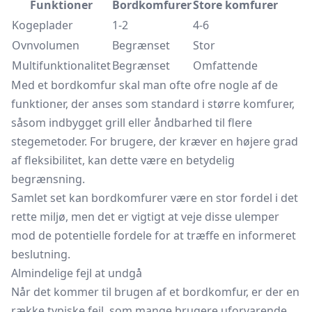
Funktioner
Bordkomfurer
Store komfurer
Kogeplader
1-2
4-6
Ovnvolumen
Begrænset
Stor
Multifunktionalitet
Begrænset
Omfattende
Med et bordkomfur skal man ofte ofre nogle af de
funktioner, der anses som standard i større komfurer,
såsom indbygget grill eller åndbarhed til flere
stegemetoder. For brugere, der kræver en højere grad
af fleksibilitet, kan dette være en betydelig
begrænsning.
Samlet set kan bordkomfurer være en stor fordel i det
rette miljø, men det er vigtigt at veje disse ulemper
mod de potentielle fordele for at træffe en informeret
beslutning.
Almindelige fejl at undgå
Når det kommer til brugen af et bordkomfur, er der en
række typiske fejl, som mange brugere uforvarende