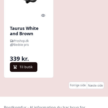
Quick look
Taurus White
and Brown
EH1500 Volcan
Proshop.dk
Uno
Bedste pris
339 kr.
Til butik
Forrige side
Næste side
Bordkomfur - Al information du har brug for