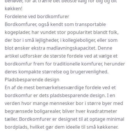
behøver, for at træffe det bedste valg for dig og dit
køkken!
Fordelene ved bordkomfurer
Bordkomfurer, også kendt som transportable
kogeplader, har vundet stor popularitet blandt folk,
der bor i små lejligheder, i kollegieboliger, eller som
blot ønsker ekstra madlavningskapacitet. Denne
artikel udforsker de største fordele ved at vælge et
bordkomfur frem for traditionelle komfurer, herunder
deres kompakte størrelse og brugervenlighed.
Pladsbesparende design
En af de mest bemærkelsesværdige fordele ved et
bordkomfur er dets pladsbesparende design. I en
verden hvor mange mennesker bor i større byer med
begrænsede boligarealer, bliver hver kvadratmeter
tæller. Bordkomfurer er designet til at optage minimal
bordplads, hvilket gør dem ideelle til små køkkener.