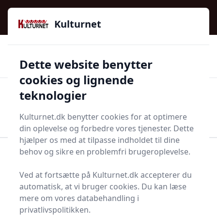
Kulturnet - Alt Det Gode I Livet | Din Kulturguide Siden
e menu
2016
Kulturnet
🌟🌟🌟🌟🌟
🌟
🚚
3.958 produktyper
Hurtig levering
Dette website benytter
🏷️
👍
97 kategorier
Kun godkendte butikker
cookies og lignende
teknologier
Men
Start søgning
Start søgning
Kulturnet.dk benytter cookies for at optimere
din oplevelse og forbedre vores tjenester. Dette
hjælper os med at tilpasse indholdet til dine
behov og sikre en problemfri brugeroplevelse.
Forside
Bolig og indretning
Husholdningsapperater
Hvidevarer
Ved at fortsætte på Kulturnet.dk accepterer du
Ovne- og tilbehør
Bordkomfur
automatisk, at vi bruger cookies. Du kan læse
Bedste bordkomfur i
mere om vores databehandling i
privatlivspolitikken.