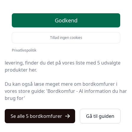
2025 - se de 5 bedste her
Godkend
Find de bedste bordkomfurer på Kulturnet! Vi har
udvalgt 5 top-produkter, så du er sikret kvalitet og
værdi.
Tillad ingen cookies
Uanset om du leder efter kvalitet, et prisvenligt
Privatlivspolitik
bordkomfur tilbud, en specifik model eller at få gratis
levering, finder du det på vores liste med 5 udvalgte
produkter her.
Du kan også læse meget mere om bordkomfurer i
vores store guide: 'Bordkomfur - Al information du har
brug for'
Se alle 5 bordkomfurer
Gå til guiden