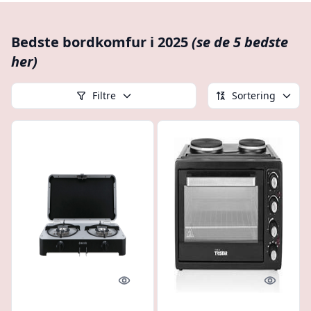
Bedste bordkomfur i 2025
(se de 5 bedste
her)
Filtre
Sortering
Quick look
Quick l