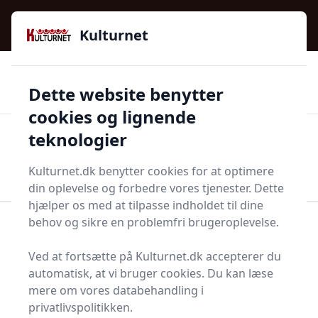
Kulturnet - Alt Det Gode I Livet | Din Kulturguide Siden
e menu
2016
Kulturnet
🌟🌟🌟🌟🌟
🌟
🚚
3.958 produktyper
Hurtig levering
Dette website benytter
🏷️
👍
97 kategorier
Kun godkendte butikker
cookies og lignende
teknologier
Men
Start søgning
Start søgning
Kulturnet.dk benytter cookies for at optimere
din oplevelse og forbedre vores tjenester. Dette
hjælper os med at tilpasse indholdet til dine
behov og sikre en problemfri brugeroplevelse.
Forside
Bolig og indretning
Terrasse og have
Bonzaitråd
Ved at fortsætte på Kulturnet.dk accepterer du
Topliste over de 11
automatisk, at vi bruger cookies. Du kan læse
mere om vores databehandling i
bedste bonzaitråde i
privatlivspolitikken.