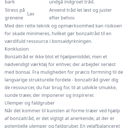
bark
undgå indgroet tråd.
Stress på
Anvend tråd let løst og juster
Lav
grenene
efter behov.
Med den rette teknik og opmærksomhed kan risikoen
for skade minimeres, hvilket gør bonzaitråd til en
værdifuld ressource i bonsaidyrkningen.
Konklusion
Bonzaitråd er ikke blot et hjælpemiddel, men et
nødvendigt værktøj for enhver, der arbejder seriøst
med bonsai. Fra muligheden for præcis formning til de
langvarige strukturelle fordele - bonzaitråd giver dig
de ressourcer, du har brug for, til at udvikle smukke,
sunde træer, der imponerer og inspirerer.
Ulemper og faldgruber
Når det kommer til kunsten at forme træer ved hjælp
af bonzaitråd, er det vigtigt at anerkende, at der er
potentielle ulemper og faldgruber. En velafbalanceret