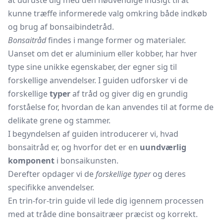
at udruste dig med den nødvendige indsigt til at
kunne træffe informerede valg omkring både indkøb
og brug af bonsaibindetråd.
Bonsaitråd
findes i mange former og materialer.
Uanset om det er aluminium eller kobber, har hver
type sine unikke egenskaber, der egner sig til
forskellige anvendelser. I guiden udforsker vi de
forskellige
typer
af tråd og giver dig en grundig
forståelse for, hvordan de kan anvendes til at forme de
delikate grene og stammer.
I begyndelsen af guiden introducerer vi, hvad
bonsaitråd er, og hvorfor det er en
uundværlig
komponent
i bonsaikunsten.
Derefter opdager vi de
forskellige typer
og deres
specifikke anvendelser.
En trin-for-trin guide vil lede dig igennem processen
med at tråde dine bonsaitræer præcist og korrekt.