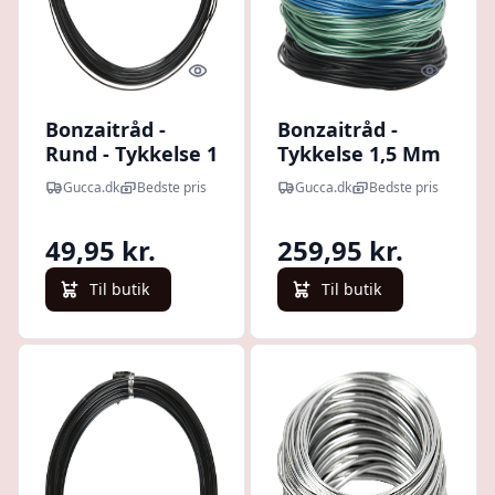
Quick look
Quick l
Bonzaitråd -
Bonzaitråd -
Rund - Tykkelse 1
Tykkelse 1,5 Mm
Mm - Sort - 16 M
- Assorterede
Gucca.dk
Bedste pris
Gucca.dk
Bedste pris
Farver - 5x20 M
49,95 kr.
259,95 kr.
Til butik
Til butik