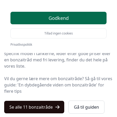
2025
Godkend
Du er kommet til det rette sted! På Kulturnet har vi
udvalgt 11 af de bedste bonzaitråde, så du får det
Tillad ingen cookies
optimale køb.
Privatlivspolitik
Så uanset om du vægter høj kvalitet, allerede har en
specifik model i tankerne, leder efter gode priser eller
en bonzaitråd med fri levering, finder du det hele på
vores liste.
Vil du gerne lære mere om bonzaitråde? Så gå til vores
guide: 'En dybdegående viden om bonzaitråde' for
flere tips
Se alle 11 bonzaitråde
Gå til guiden