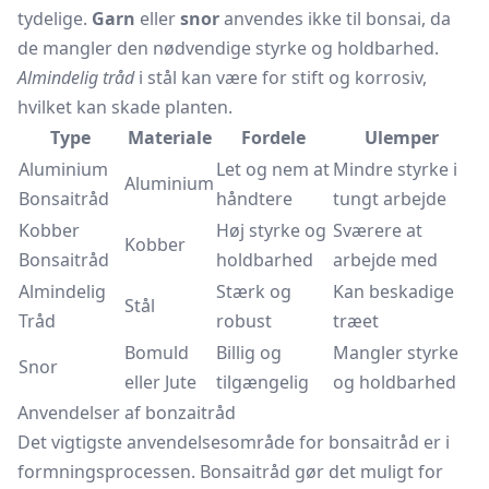
tydelige.
Garn
eller
snor
anvendes ikke til bonsai, da
de mangler den nødvendige styrke og holdbarhed.
Almindelig tråd
i stål kan være for stift og korrosiv,
hvilket kan skade planten.
Type
Materiale
Fordele
Ulemper
Aluminium
Let og nem at
Mindre styrke i
Aluminium
Bonsaitråd
håndtere
tungt arbejde
Kobber
Høj styrke og
Sværere at
Kobber
Bonsaitråd
holdbarhed
arbejde med
Almindelig
Stærk og
Kan beskadige
Stål
Tråd
robust
træet
Bomuld
Billig og
Mangler styrke
Snor
eller Jute
tilgængelig
og holdbarhed
Anvendelser af bonzaitråd
Det vigtigste anvendelsesområde for bonsaitråd er i
formningsprocessen. Bonsaitråd gør det muligt for