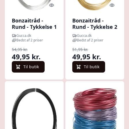
Quick look
Quick l
Bonzaitråd -
Bonzaitråd -
Rund - Tykkelse 1
Rund - Tykkelse 2
Mm - Sølv - 16 M
Mm - Guld - 10 M
Gucca.dk
Gucca.dk
Bedst af 2 priser
Bedst af 2 priser
54,95 kr.
51,95 kr.
49,95 kr.
49,95 kr.
Til butik
Til butik