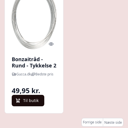
Quick look
Bonzaitråd -
Rund - Tykkelse 2
Mm - Sølv - 10 M
Gucca.dk
Bedste pris
49,95 kr.
Til butik
Forrige side
Næste side