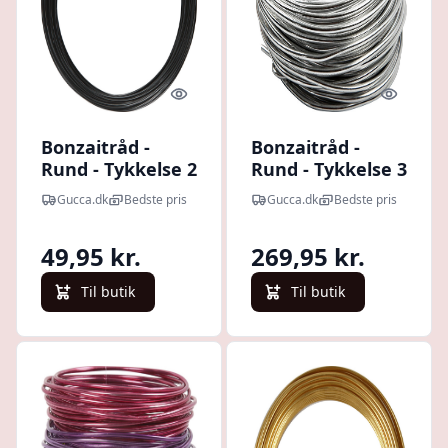
Quick look
Quick l
Bonzaitråd -
Bonzaitråd -
Rund - Tykkelse 2
Rund - Tykkelse 3
Mm - Sort - 10 M
Mm - Sølv - 29 M
Gucca.dk
Bedste pris
Gucca.dk
Bedste pris
49,95 kr.
269,95 kr.
Til butik
Til butik