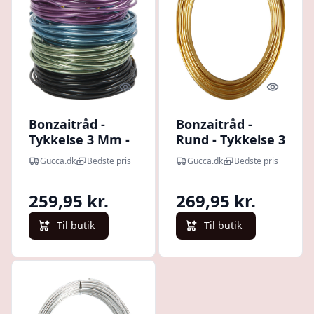
Quick look
Quick l
Bonzaitråd -
Bonzaitråd -
Tykkelse 3 Mm -
Rund - Tykkelse 3
Assorterede
Mm - Guld - 29 M
Gucca.dk
Bedste pris
Gucca.dk
Bedste pris
Farver - 5x5 M
259,95 kr.
269,95 kr.
Til butik
Til butik