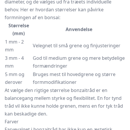
diameter, og de vælges ud fra træets individuelle
behov. Her er hvordan størrelser kan påvirke
formningen af en bonsai:
Størrelse
Anvendelse
(mm)
1 mm - 2
Velegnet til små grene og finjusteringer
mm
3 mm - 4
God til medium grene og mere betydelige
mm
formændringer
5 mm og
Bruges mest til hovedgrene og større
derover
formmodifikationer
At vælge den rigtige størrelse bonzaitråd er en
balancegang mellem styrke og flexibilitet. En for tynd
tråd vil ikke kunne holde grenen, mens en for tyk tråd
kan beskadige den.
Farver
Farvevalget i bonzaitråd har ikke kun en æstetisk