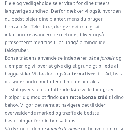
Pleje og vedligeholdelse er vitalt for dine træers
langvarige sundhed. Derfor dækker vi også, hvordan
du bedst plejer dine planter, mens du bruger
bonzaitråd. Teknikker, der gør det muligt at
inkorporere avancerede metoder, bliver også
præsenteret med tips til at undgå almindelige
faldgruber.
Bonsaitrådens anvendelse indebærer både
fordele
og
ulemper, og vi lover at give dig et grundigt billede af
begge sider. Vi dækker også
alternativer
til tråd, hvis
du søger andre metoder i din bonsaiprakis.
Til slut giver vi en omfattende købsvejledning, der
hjælper dig med at finde
den rette bonzaitråd
til dine
behov. Vi gør det nemt at navigere det til tider
overvældende marked og træffe de bedste
beslutninger for din bonsaikunst.
Så dyk ned i denne
komplette guide
og begynd din rejse