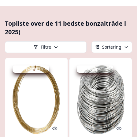
Topliste over de 11 bedste bonzaitråde i
2025)
Filtre
Sortering
Udsalg - spar 18 %
Udsalg - spar 11 %
Quick look
Quick l