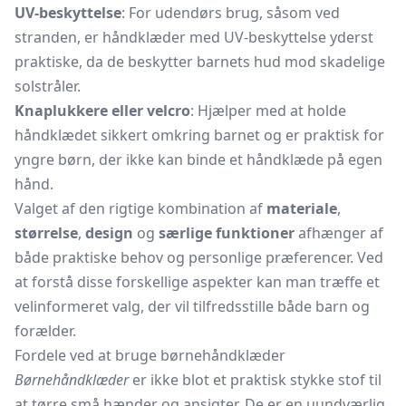
UV-beskyttelse
: For udendørs brug, såsom ved
stranden, er håndklæder med UV-beskyttelse yderst
praktiske, da de beskytter barnets hud mod skadelige
solstråler.
Knaplukkere eller velcro
: Hjælper med at holde
håndklædet sikkert omkring barnet og er praktisk for
yngre børn, der ikke kan binde et håndklæde på egen
hånd.
Valget af den rigtige kombination af
materiale
,
størrelse
,
design
og
særlige funktioner
afhænger af
både praktiske behov og personlige præferencer. Ved
at forstå disse forskellige aspekter kan man træffe et
velinformeret valg, der vil tilfredsstille både barn og
forælder.
Fordele ved at bruge børnehåndklæder
Børnehåndklæder
er ikke blot et praktisk stykke stof til
at tørre små hænder og ansigter. De er en uundværlig