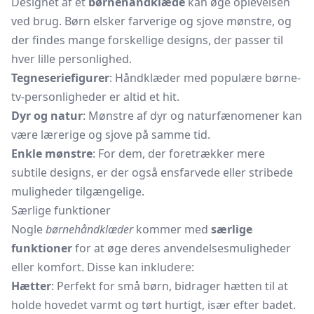
Designet af et
børnehåndklæde
kan øge oplevelsen
ved brug. Børn elsker farverige og sjove mønstre, og
der findes mange forskellige designs, der passer til
hver lille personlighed.
Tegneseriefigurer
: Håndklæder med populære børne-
tv-personligheder er altid et hit.
Dyr og natur
: Mønstre af dyr og naturfænomener kan
være lærerige og sjove på samme tid.
Enkle mønstre
: For dem, der foretrækker mere
subtile designs, er der også ensfarvede eller stribede
muligheder tilgængelige.
Særlige funktioner
Nogle
børnehåndklæder
kommer med
særlige
funktioner
for at øge deres anvendelsesmuligheder
eller komfort. Disse kan inkludere:
Hætter
: Perfekt for små børn, bidrager hætten til at
holde hovedet varmt og tørt hurtigt, især efter badet.