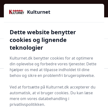
Kulturnet - Alt Det Gode I Livet | Din Kulturguide Siden
e menu
2016
Kulturnet
🌟🌟🌟🌟🌟
🌟
🚚
3.958 produktyper
Hurtig levering
Dette website benytter
🏷️
👍
97 kategorier
Kun godkendte butikker
cookies og lignende
teknologier
Men
Start søgning
Start søgning
Kulturnet.dk benytter cookies for at optimere
din oplevelse og forbedre vores tjenester. Dette
hjælper os med at tilpasse indholdet til dine
behov og sikre en problemfri brugeroplevelse.
Forside
Bolig og indretning
Badeværelse og Sauna
Håndklæder og tilbehør
Børnehåndklæde
Ved at fortsætte på Kulturnet.dk accepterer du
Top 1 bedste
automatisk, at vi bruger cookies. Du kan læse
mere om vores databehandling i
børnehåndklæder
privatlivspolitikken.