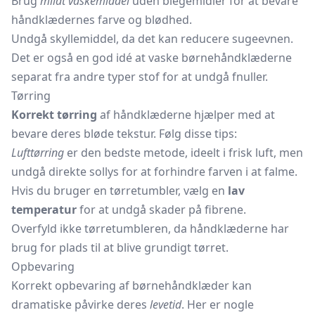
Brug
mildt vaskemiddel
uden blegemidler for at bevare
håndklædernes farve og blødhed.
Undgå skyllemiddel, da det kan reducere sugeevnen.
Det er også en god idé at vaske børnehåndklæderne
separat fra andre typer stof for at undgå fnuller.
Tørring
Korrekt tørring
af håndklæderne hjælper med at
bevare deres bløde tekstur. Følg disse tips:
Lufttørring
er den bedste metode, ideelt i frisk luft, men
undgå direkte sollys for at forhindre farven i at falme.
Hvis du bruger en tørretumbler, vælg en
lav
temperatur
for at undgå skader på fibrene.
Overfyld ikke tørretumbleren, da håndklæderne har
brug for plads til at blive grundigt tørret.
Opbevaring
Korrekt opbevaring af børnehåndklæder kan
dramatiske påvirke deres
levetid
. Her er nogle