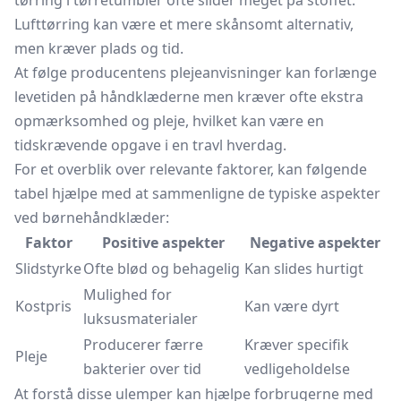
tørring i
tørretumbler
ofte slider meget på stoffet.
Lufttørring kan være et mere skånsomt alternativ,
men kræver plads og tid.
At følge producentens plejeanvisninger kan forlænge
levetiden på håndklæderne men kræver ofte ekstra
opmærksomhed og pleje, hvilket kan være en
tidskrævende opgave i en travl hverdag.
For et overblik over relevante faktorer, kan følgende
tabel hjælpe med at sammenligne de typiske aspekter
ved børnehåndklæder:
Faktor
Positive aspekter
Negative aspekter
Slidstyrke
Ofte blød og behagelig
Kan slides hurtigt
Mulighed for
Kostpris
Kan være dyrt
luksusmaterialer
Producerer færre
Kræver specifik
Pleje
bakterier over tid
vedligeholdelse
At forstå disse ulemper kan hjælpe forbrugerne med