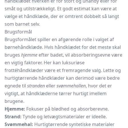
håndklædet hverken er for stort og uhandy eller for
småt og utilstrækkeligt. Et godt estimat kan være at
vælge et håndklæde, der er omtrent dobbelt så langt
som barnet selv.
Brugsformål
Brugsformålet spiller en afgørende rolle i valget af
børnehåndklæde. Hvis håndklædet for det meste skal
bruges
hjemme
efter badet, vil absorberingsevne være
en vigtig faktorer. Her kan luksuriøse
frottéhåndklæder være et fremragende valg. Lette og
hurtigtørrende håndklæder kan derimod være bedre
egnede til
stranden
eller
svømmehallen
, hvor det er
vigtigt, at håndklæderne tørrer hurtigt imellem
brugene.
Hjemme:
Fokuser på blødhed og absorberevne.
Strand:
Tynde og letvægtsmaterialer er ideelle.
Svømmehal:
Hurtigtørrende syntetiske materialer