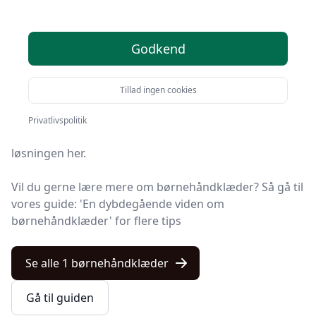
Søger du efter de bedste børnehåndklæder? På
Godkend
Kulturnet har vi udvalgt de 1 mest populære
produkter, så du nemt kan træffe et godt valg.
Tillad ingen cookies
Uanset om du prioriterer høj kvalitet uanset prisen,
om du leder efter et børnehåndklæde med fri fragt,
Privatlivspolitik
eller du vil finde den bedste pris, så finder du
løsningen her.
Vil du gerne lære mere om børnehåndklæder? Så gå til
vores guide: 'En dybdegående viden om
børnehåndklæder' for flere tips
Se alle 1 børnehåndklæder
Gå til guiden