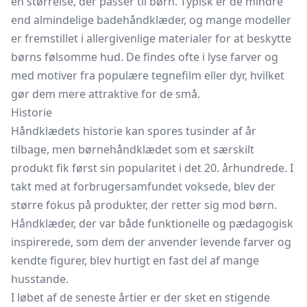
en størrelse, der passer til børn. Typisk er de mindre
end almindelige
badehåndklæder,
og mange modeller
er fremstillet i allergivenlige materialer for at beskytte
børns følsomme hud. De findes ofte i lyse farver og
med motiver fra populære tegnefilm eller dyr, hvilket
gør dem mere attraktive for de små.
Historie
Håndklædets historie kan spores tusinder af år
tilbage, men børnehåndklædet som et særskilt
produkt fik først sin popularitet i det 20. århundrede. I
takt med at forbrugersamfundet voksede, blev der
større fokus på produkter, der retter sig mod børn.
Håndklæder, der var både funktionelle og pædagogisk
inspirerede, som dem der anvender levende farver og
kendte figurer, blev hurtigt en fast del af mange
husstande.
I løbet af de seneste årtier er der sket en stigende