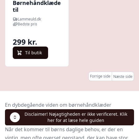
Børnehåndklæde
til
børnehaveklasse
Lammeuld.dk
42x25cm brun
Bedste pris
bamse
299 kr.
Til butik
Forrige side
Næste side
En dybdegående viden om børnehåndklæder
Disclaimer! Nøjagtigheden er ikke verificeret. Klik
her for at læse hele guiden
Når det kommer til børns daglige behov, er der en
vigtig, men ofte overset genstand, der kan have stor