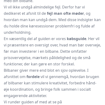
med din bilbane.
Vi vil ikke undgå almindelige fejl. Derfor har vi
dedikeret et afsnit til de
fejl man ofte møder
, og
hvordan man kan undgå dem. Med disse indsigter kan
du holde dine køresessioner problemfri og fulde af
underholdning.
En væsentlig del af guiden er vores
købsguide
. Her vil
vi præsentere en oversigt over, hvad man bør overveje,
før man investerer i en bilbane. Dette omfatter
prisovervejelse, mærkets pålidelighed og de små
funktioner, der kan gøre en stor forskel.
Bilbaner giver mere end blot en sjov oplevelse. I
afsnittet om
fordele
vil vi gennemgå, hvordan brugen
af bilbaner kan stimulere kreativitet, forbedre hånd-
øje koordination, og bringe folk sammen i socialt
engagerende aktiviteter.
Vi runder guiden af med at se på