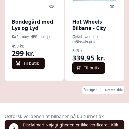
Quick look
Quick l
Bondegård med
Hot Wheels
Lys og Lyd
Bilbane - City
Super Police
Eurotoys
Bedste pris
Kids-world.dk
Station
Bedste pris
499 kr.
349 kr.
299 kr.
339,95 kr.
Til butik
Til butik
Forrige side
Næste side
Udforsk verdenen af bilbaner på kulturnet.dk
Disclaimer! Nøjagtigheden er ikke verificeret. Klik