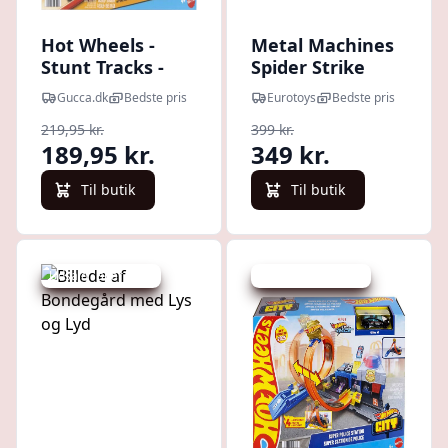
Hot Wheels -
Metal Machines
Stunt Tracks -
Spider Strike
Corkscrew Jump
Gucca.dk
Bedste pris
Eurotoys
Bedste pris
Champion
219,95 kr.
399 kr.
189,95 kr.
349 kr.
Til butik
Til butik
Udsalg - spar 40 %
Udsalg - spar 43 %