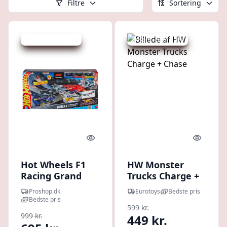
Filtre
Sortering
Udsalg - spar 44 %
Udsalg - spar 25 %
Quick look
Quick l
Hot Wheels F1
HW Monster
Racing Grand
Trucks Charge +
Prix Track sæt
Chase
Proshop.dk
Eurotoys
Bedste pris
Bedste pris
599 kr.
999 kr.
449 kr.