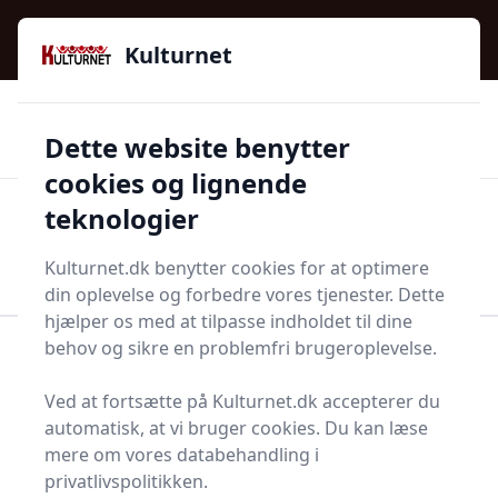
Kulturnet - Alt Det Gode I Livet | Din Kulturguide Siden
e menu
2016
Kulturnet
🌟🌟🌟🌟🌟
🌟
🚚
3.958 produktyper
Hurtig levering
Dette website benytter
🏷️
👍
97 kategorier
Kun godkendte butikker
cookies og lignende
teknologier
Men
Start søgning
Start søgning
Kulturnet.dk benytter cookies for at optimere
din oplevelse og forbedre vores tjenester. Dette
hjælper os med at tilpasse indholdet til dine
behov og sikre en problemfri brugeroplevelse.
Forside
Bolig og indretning
Terrasse og have
Bilbane
Ved at fortsætte på Kulturnet.dk accepterer du
Bilbaner - 26 på lager
automatisk, at vi bruger cookies. Du kan læse
mere om vores databehandling i
privatlivspolitikken.