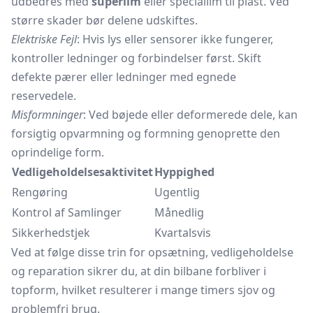
udbedres med
superlim
eller speciallim til plast. Ved
større skader bør delene udskiftes.
Elektriske Fejl
: Hvis lys eller sensorer ikke fungerer,
kontroller ledninger og forbindelser først. Skift
defekte pærer eller ledninger med egnede
reservedele.
Misformninger
: Ved bøjede eller deformerede dele, kan
forsigtig opvarmning og formning genoprette den
oprindelige form.
Vedligeholdelsesaktivitet
Hyppighed
Rengøring
Ugentlig
Kontrol af Samlinger
Månedlig
Sikkerhedstjek
Kvartalsvis
Ved at følge disse trin for opsætning, vedligeholdelse
og reparation sikrer du, at din bilbane forbliver i
topform, hvilket resulterer i mange timers sjov og
problemfri brug.