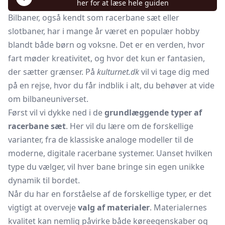
her for at læse hele guiden
Bilbaner, også kendt som racerbane sæt eller
slotbaner, har i mange år været en populær hobby
blandt både børn og voksne. Det er en verden, hvor
fart møder kreativitet, og hvor det kun er fantasien,
der sætter grænser. På
kulturnet.dk
vil vi tage dig med
på en rejse, hvor du får indblik i alt, du behøver at vide
om bilbaneuniverset.
Først vil vi dykke ned i de
grundlæggende typer af
racerbane
sæt
. Her vil du lære om de forskellige
varianter, fra de klassiske analoge modeller til de
moderne, digitale racerbane systemer. Uanset hvilken
type du vælger, vil hver bane bringe sin egen unikke
dynamik til bordet.
Når du har en forståelse af de forskellige typer, er det
vigtigt at overveje
valg af materialer
. Materialernes
kvalitet kan nemlig påvirke både køreegenskaber og