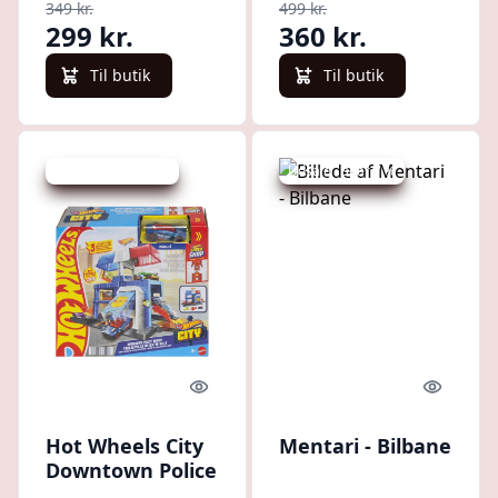
349 kr.
499 kr.
299 kr.
360 kr.
Til butik
Til butik
Udsalg - spar 15 %
Udsalg - spar 7 %
Quick look
Quick l
Hot Wheels City
Mentari - Bilbane
Downtown Police
Station