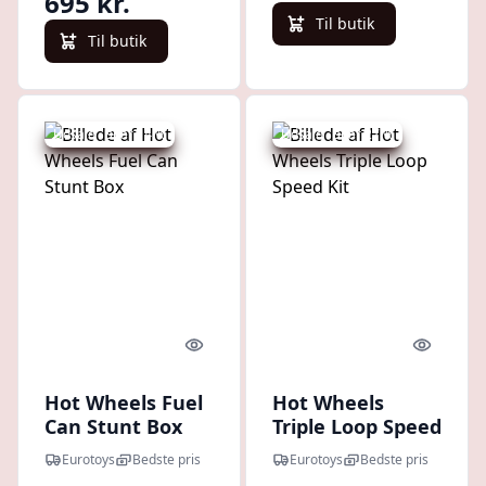
695 kr.
Til butik
Til butik
Udsalg - spar 14 %
Udsalg - spar 27 %
Quick look
Quick l
Hot Wheels Fuel
Hot Wheels
Can Stunt Box
Triple Loop Speed
Kit
Eurotoys
Bedste pris
Eurotoys
Bedste pris