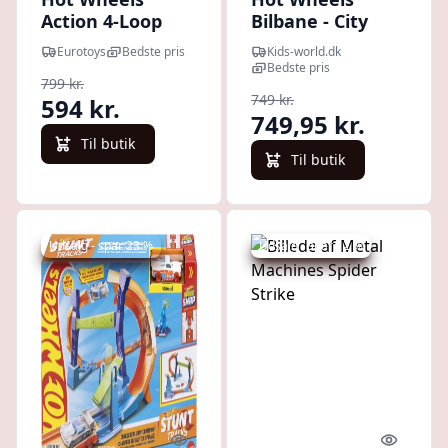
Action 4-Loop
Bilbane - City
Crash Out
Roller Coaster
Eurotoys
Bedste pris
Kids-world.dk
Rally
Bedste pris
799 kr.
749 kr.
594 kr.
749,95 kr.
Til butik
Til butik
Udsalg - spar 23 %
Udsalg - spar 12 %
Quick look
Quick l