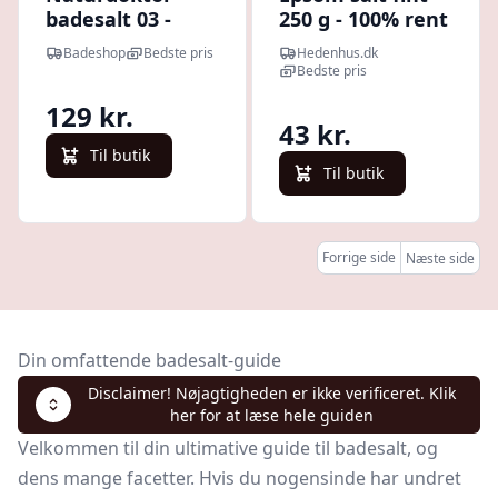
badesalt 03 -
250 g - 100% rent
Mineral badesalt
magnesiumsulfat,
Badeshop
Bedste pris
Hedenhus.dk
- Sandeltræ,
badesalt, høj
Bedste pris
bergamot &
magnesium -
129 kr.
eukalyptus -
Hedenhus
43 kr.
500g
Til butik
Til butik
Forrige side
Næste side
Din omfattende badesalt-guide
Disclaimer! Nøjagtigheden er ikke verificeret. Klik
her for at læse hele guiden
Velkommen til din ultimative guide til badesalt, og
dens mange facetter. Hvis du nogensinde har undret