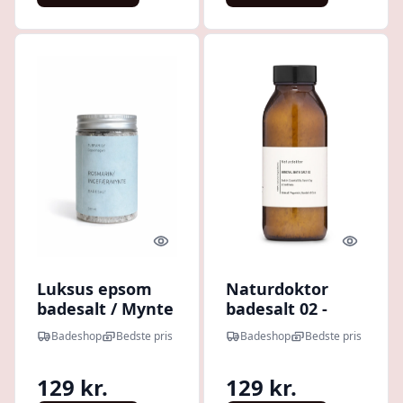
Quick look
Quick l
Luksus epsom
Naturdoktor
badesalt / Mynte
badesalt 02 -
- 500gram
Mineral badesalt
Badeshop
Bedste pris
Badeshop
Bedste pris
- Pebermynte,
Mandarin &
129 kr.
129 kr.
kryddernellike -