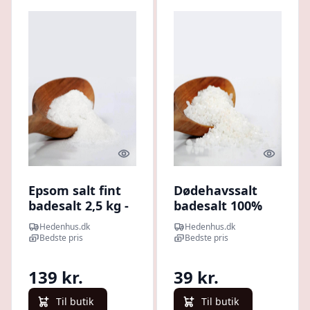
Quick look
Quick l
Epsom salt fint
Dødehavssalt
badesalt 2,5 kg -
badesalt 100%
100% rent
ren 100 g -
Hedenhus.dk
Hedenhus.dk
magnesiumsulfat
mineralrigt,
Bedste pris
Bedste pris
- Hedenhus
eksfolierende -
Hedenhus
139 kr.
39 kr.
Dødehavssalt
Til butik
Til butik