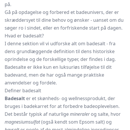
på.
Gå på opdagelse og forbered et badeunivers, der er
skræddersyet til dine behov og ønsker - uanset om du
søger ro i sindet, eller en forfriskende start på dagen.
Hvad er badesalt?
I denne sektion vil vi udforske alt om badesalt - fra
dens grundlæggende definition til dens historiske
oprindelse og de forskellige typer, der findes i dag.
Badesalte er ikke kun en luksuriøs tilføjelse til dit
badevand, men de har også mange praktiske
anvendelser og fordele.
Definer badesalt
Badesalt
er et skønheds- og wellnessprodukt, der
bruges i badekarret for at forbedre badeoplevelsen.
Det består typisk af naturlige
mineraler
og salte, hvor
magnesiumsulfat
(også kendt som Epsom salt) og
havsalt
er nogle af de mest almindelige ingredienser.