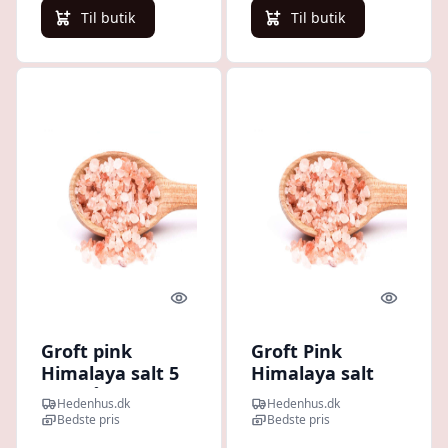
500g
Til butik
Til butik
Quick look
Quick l
Groft pink
Groft Pink
Himalaya salt 5
Himalaya salt
kg - Råvarer til
250 g - 100%
Hedenhus.dk
Hedenhus.dk
badesalt,
rent, egnet til
Bedste pris
Bedste pris
inhalator, sæbe -
badesalt,