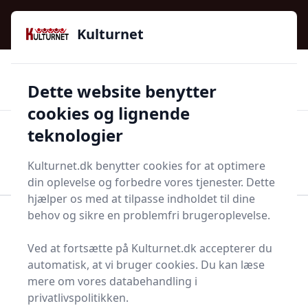
Kulturnet - Alt Det Gode I Livet | Din Kulturguide Siden
e menu
2016
Kulturnet
🌟🌟🌟🌟🌟
🌟
🚚
3.958 produktyper
Hurtig levering
Dette website benytter
🏷️
👍
97 kategorier
Kun godkendte butikker
cookies og lignende
teknologier
Men
Start søgning
Start søgning
Kulturnet.dk benytter cookies for at optimere
din oplevelse og forbedre vores tjenester. Dette
hjælper os med at tilpasse indholdet til dine
behov og sikre en problemfri brugeroplevelse.
Forside
Bolig og indretning
Badeværelse og Sauna
Tilbehør til badet
Badesalt
Ved at fortsætte på Kulturnet.dk accepterer du
Badesalte - 22 på lager
automatisk, at vi bruger cookies. Du kan læse
mere om vores databehandling i
privatlivspolitikken.