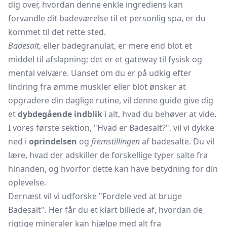
dig over, hvordan denne enkle ingrediens kan
forvandle dit badeværelse til et personlig spa, er du
kommet til det rette sted.
Badesalt
, eller badegranulat, er mere end blot et
middel til afslapning; det er et gateway til fysisk og
mental velvære. Uanset om du er på udkig efter
lindring fra ømme muskler eller blot ønsker at
opgradere din daglige rutine, vil denne guide give dig
et
dybdegående indblik
i alt, hvad du behøver at vide.
I vores første sektion, "Hvad er Badesalt?", vil vi dykke
ned i
oprindelsen
og
fremstillingen
af badesalte. Du vil
lære, hvad der adskiller de forskellige typer salte fra
hinanden, og hvorfor dette kan have betydning for din
oplevelse.
Dernæst vil vi udforske "Fordele ved at bruge
Badesalt". Her får du et klart billede af, hvordan de
rigtige mineraler kan hjælpe med alt fra