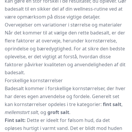
kan gøre en stor forskel i de resultater, du oplever. Gør
badesalt til en sikker del af din wellness-rutine ved at
være opmærksom på disse vigtige detaljer.
Overvejelser om variationer i størrelse og materialer
Når det kommer til at vælge den rette badesalt, er der
flere faktorer at overveje, herunder kornstørrelse,
oprindelse og bæredygtighed. For at sikre den bedste
oplevelse, er det vigtigt at forstå, hvordan disse
faktorer påvirker kvaliteten og anvendeligheden af dit
badesalt.
Forskellige kornstørrelser
Badesalt kommer i forskellige kornstørrelser, der hver
har deres egen anvendelse og fordele. Generelt set
kan kornstørrelser opdeles i tre kategorier:
fint salt
,
mellemstort salt
, og
groft salt
.
Fint salt:
Dette er ideelt for følsom hud, da det
opløses hurtigt i varmt vand. Det er blidt mod huden