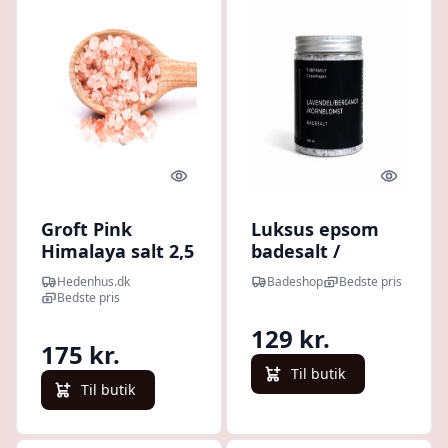
Quick look
Quick l
Groft Pink
Luksus epsom
Himalaya salt 2,5
badesalt /
kg - Til badesalt,
Lavendel - 500G -
Hedenhus.dk
Badeshop
Bedste pris
saltinhalator,
500ML
Bedste pris
sæbefremstilling
129 kr.
- Hedenhus -
175 kr.
100% rent,
Til butik
udvortes brug
Til butik