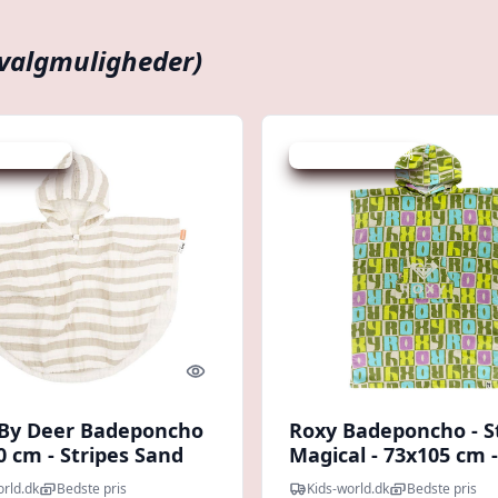
 valgmuligheder)
 spar 40 %
Udsalg - spar 50 %
Quick look
By Deer Badeponcho
Roxy Badeponcho - S
0 cm - Stripes Sand
Magical - 73x105 cm -
Green Letter
orld.dk
Bedste pris
Kids-world.dk
Bedste pris