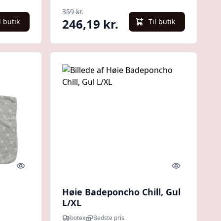
Creme
359 kr.
246,19 kr.
l butik
Til butik
Quick look
Quick look
Høie Badeponcho Chill, Gul
L/XL
botex
Bedste pris