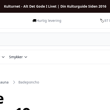
Kulturnet - Alt Det Gode I Livet | Din Kulturguide Siden 2016
🚚
🏷️
Hurtig levering
97 
r
Smykker
Sauna
Badeponcho
e