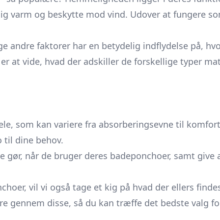
 dig varm og beskytte mod vind. Udover at fungere s
e andre faktorer har en betydelig indflydelse på, h
er at vide, hvad der adskiller de forskellige typer ma
ele, som kan variere fra absorberingsevne til komfor
til dine behov.
 gør, når de bruger deres badeponchoer, samt give av
choer, vil vi også tage et kig på hvad der ellers finde
e gennem disse, så du kan træffe det bedste valg for 