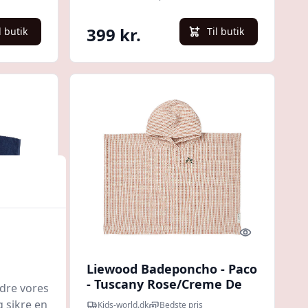
399 kr.
l butik
Til butik
Quick look
Quick look
Liewood Badeponcho - Paco
- Tuscany Rose/Creme De
edre vores
0 cm -
La Creme
g sikre en
Kids-world.dk
Bedste pris