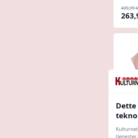
439,95 k
263,
Dette
tekno
Lille 
Rose 
Kulturnet
tjenester
Kids-w