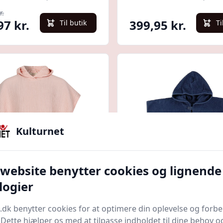
r.
97 kr.
399,95 kr.
Til butik
Ti
Kulturnet
 website benytter cookies og lignende
Quick look
logier
Kanin Badeponcho -
Nørgaard Madsens
Smoke
Badeponcho m.
.dk benytter cookies for at optimere din oplevelse og forb
Hætte/Lomme - 70x5
. Dette hjælper os med at tilpasse indholdet til dine behov o
orld.dk
Bedste pris
Kids-world.dk
Bedste pris