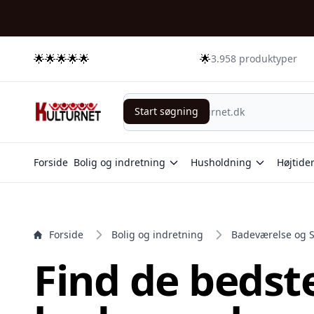
e menu
🌟🌟🌟🌟🌟
🌟
3.958 produktyper
Start søgning
Start søgning
Forside
Bolig og indretning
Husholdning
Højtide
Forside
Bolig og indretning
Badeværelse og 
Find de bedst