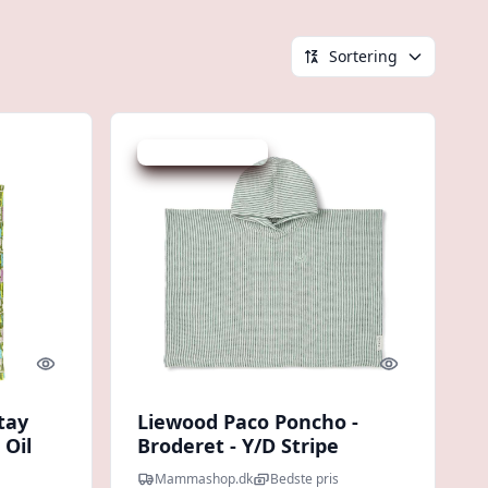
Sortering
Udsalg - spar 31 %
Quick look
Quick look
tay
Liewood Paco Poncho -
 Oil
Broderet - Y/D Stripe
Peppermint/Creme de la
Mammashop.dk
Bedste pris