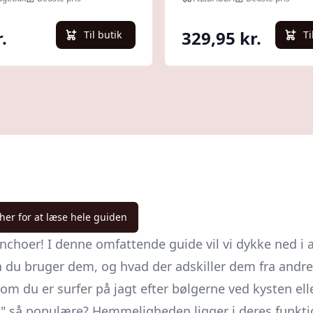
.
329,95 kr.
Til butik
Ti
 her for at læse hele guiden
nchoer! I denne omfattende guide vil vi dykke ned i a
an du bruger dem, og hvad der adskiller dem fra andre
om du er surfer på jagt efter bølgerne ved kysten ell
" så populære? Hemmeligheden ligger i deres funkti