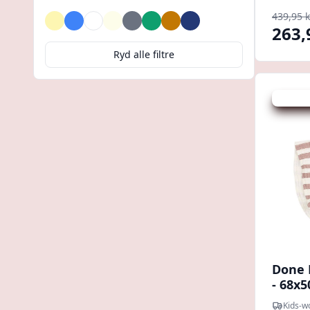
439,95 k
Beige
Blå
Brun
Creme
Grå
Grøn
Gul
Marineblå
263,
Ryd alle filtre
Udsalg -
Done 
- 68x5
Kids-w