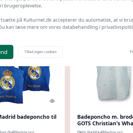
Navy
i brugeroplevelse.
95 kr.
224,95 kr.
Til butik
Ti
rtsætte på Kulturnet.dk accepterer du automatisk, at vi bru
Du kan læse mere om vores databehandling i privatlivspolit
end
Tillad ingen cookies
Pr
Quick look
Madrid badeponcho til
Badeponcho m. brod
GOTS Christian's Wha
Tales
get.dk
Bedste pris
FILIBABBA
Bedste pris