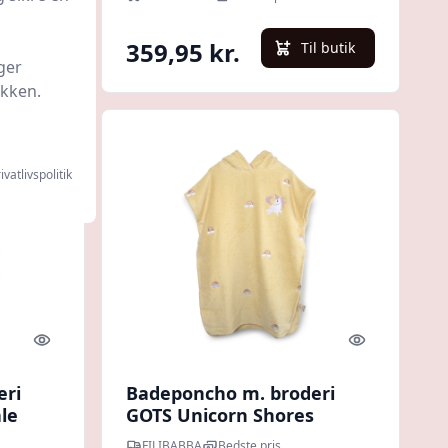
359,95 kr.
l butik
Til butik
ger
ikken.
ivatlivspolitik
Quick look
Quick look
eri
Badeponcho m. broderi
le
GOTS Unicorn Shores
FILIBABBA
Bedste pris