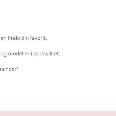
n finde din favorit.
g modeller i topkvalitet.
onchoer'