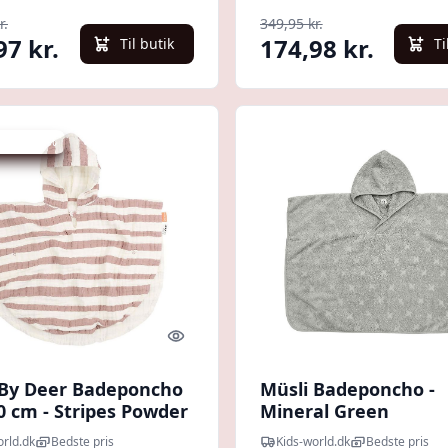
r.
349,95 kr.
97 kr.
174,98 kr.
Til butik
Ti
 spar 40 %
Quick look
By Deer Badeponcho
Müsli Badeponcho -
0 cm - Stripes Powder
Mineral Green
orld.dk
Bedste pris
Kids-world.dk
Bedste pris