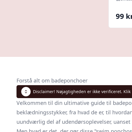
99 kr
Forstå alt om badeponchoer
Disclaimer! Nøjagtigheden er ikke verificeret. Klik
Velkommen til din ultimative guide til badepo
beklædningsstykker, fra hvad de er, til hvord
uundværlig del af udendørsoplevelser, uanset 
Men hvad er det, der gør disse "swim ponchos