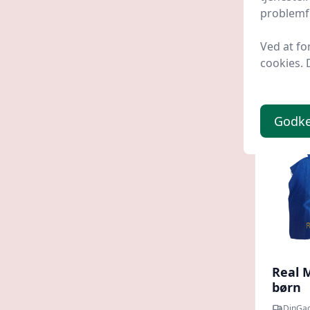
problemfr
309,
Ved at fo
cookies. 
Godk
Real 
børn
DinGad