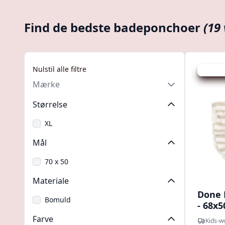
Find de bedste badeponchoer
(19
Nulstil alle filtre
Udsalg -
Mærke
Størrelse
XL
Mål
70 x 50
Materiale
Done 
Bomuld
- 68x5
Farve
Kids-w