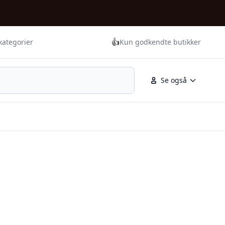
👍
kategorier
Kun godkendte butikker
Se også