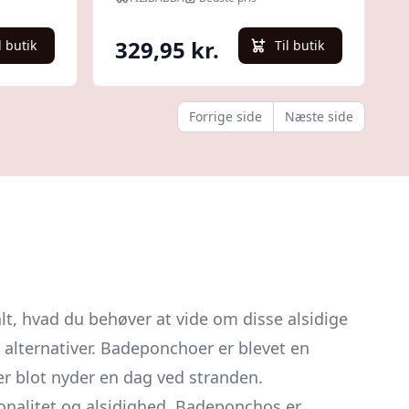
329,95 kr.
l butik
Til butik
Forrige side
Næste side
lt, hvad du behøver at vide om disse alsidige
 alternativer. Badeponchoer er blevet en
er blot nyder en dag ved stranden.
onalitet og alsidighed. Badeponchos er