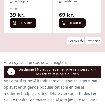
Ovoller
naturlig sten, 16
Bedste pris
Bedste pris
x 7 cm -
49 kr.
Hedenhus Jade
39 kr.
69 kr.
roller -
Opbevaringspose
Til butik
Til butik
Forrige side
Næste side
Få en dybere forståelse af ansigtsruller
Disclaimer! Nøjagtigheden er ikke verificeret. Klik
her for at læse hele guiden
Ansigtsruller, også kendt som ansigtsmassagere, har
oplevet en stigende popularitet som en del af
moderne hudplejerutiner. Disse værktøjer findes i en
række forskellige materialer, såsom jade,
rosenkvarts