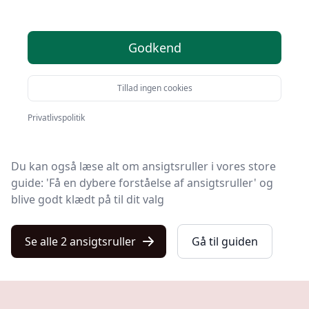
Du er landet på Kulturnet, det helt rigtige sted at finde
Godkend
ansigtsruller. Vi har udvalgt de 2 bedste produkter lige
nu, så du er sikret et godt køb!
Tillad ingen cookies
Uanset om du prioriterer høj kvalitet uanset prisen,
om du leder efter en ansigtsrulle med fri fragt, eller du
Privatlivspolitik
vil finde den bedste pris, så finder du løsningen her.
Du kan også læse alt om ansigtsruller i vores store
guide: 'Få en dybere forståelse af ansigtsruller' og
blive godt klædt på til dit valg
Se alle 2 ansigtsruller
Gå til guiden