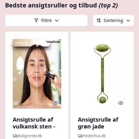
Bedste ansigtsruller og tilbud
(top 2)
Filtre
Sortering
Udsalg - spar 20 %
Quick look
Quick l
Ansigtsrulle af
Ansigtsrulle af
vulkansk sten -
grøn jade
gør huden mat
dobbelt rulle,
Boligcenter.dk
Hedenhus.dk