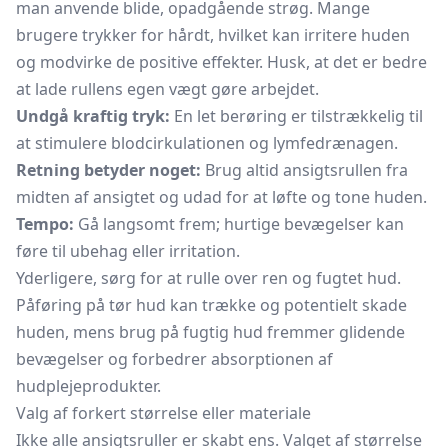
man anvende blide, opadgående strøg. Mange
brugere trykker for hårdt, hvilket kan irritere huden
og modvirke de positive effekter. Husk, at det er bedre
at lade rullens egen vægt gøre arbejdet.
Undgå kraftig tryk:
En let berøring er tilstrækkelig til
at stimulere blodcirkulationen og lymfedrænagen.
Retning betyder noget:
Brug altid ansigtsrullen fra
midten af ansigtet og udad for at løfte og tone huden.
Tempo:
Gå langsomt frem; hurtige bevægelser kan
føre til ubehag eller irritation.
Yderligere, sørg for at rulle over ren og fugtet hud.
Påføring på tør hud kan trække og potentielt skade
huden, mens brug på fugtig hud fremmer glidende
bevægelser og forbedrer absorptionen af
hudplejeprodukter.
Valg af forkert størrelse eller materiale
Ikke alle ansigtsruller er skabt ens. Valget af størrelse