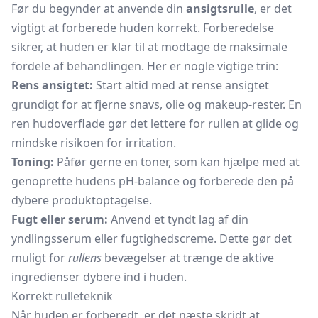
Før du begynder at anvende din
ansigtsrulle
, er det
vigtigt at forberede huden korrekt. Forberedelse
sikrer, at huden er klar til at modtage de maksimale
fordele af behandlingen. Her er nogle vigtige trin:
Rens ansigtet:
Start altid med at rense ansigtet
grundigt for at fjerne snavs, olie og makeup-rester. En
ren hudoverflade gør det lettere for rullen at glide og
mindske risikoen for irritation.
Toning:
Påfør gerne en toner, som kan hjælpe med at
genoprette hudens pH-balance og forberede den på
dybere produktoptagelse.
Fugt eller serum:
Anvend et tyndt lag af din
yndlingsserum eller fugtighedscreme. Dette gør det
muligt for
rullens
bevægelser at trænge de aktive
ingredienser dybere ind i huden.
Korrekt rulleteknik
Når huden er forberedt, er det næste skridt at