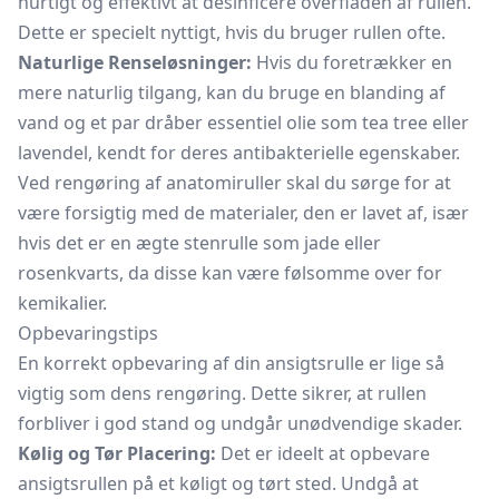
hurtigt og effektivt at desinficere overfladen af rullen.
Dette er specielt nyttigt, hvis du bruger rullen ofte.
Naturlige Renseløsninger:
Hvis du foretrækker en
mere naturlig tilgang, kan du bruge en blanding af
vand og et par dråber essentiel olie som tea tree eller
lavendel, kendt for deres antibakterielle egenskaber.
Ved rengøring af anatomiruller skal du sørge for at
være forsigtig med de materialer, den er lavet af, især
hvis det er en ægte stenrulle som jade eller
rosenkvarts, da disse kan være følsomme over for
kemikalier.
Opbevaringstips
En korrekt opbevaring af din ansigtsrulle er lige så
vigtig som dens rengøring. Dette sikrer, at rullen
forbliver i god stand og undgår unødvendige skader.
Kølig og Tør Placering:
Det er ideelt at opbevare
ansigtsrullen på et køligt og tørt sted. Undgå at