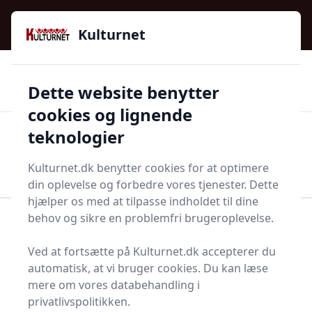
Kulturnet - Alt Det Gode I Livet | Din Kulturguide Siden
e menu
2016
Kulturnet
🌟🌟🌟🌟🌟
🌟
🚚
3.958 produktyper
Hurtig levering
Dette website benytter
🏷️
👍
97 kategorier
Kun godkendte butikker
cookies og lignende
teknologier
Men
Start søgning
Start søgning
Kulturnet.dk benytter cookies for at optimere
din oplevelse og forbedre vores tjenester. Dette
hjælper os med at tilpasse indholdet til dine
behov og sikre en problemfri brugeroplevelse.
Forside
Bolig og indretning
Badeværelse og Sauna
Ansigtsrulle
Ved at fortsætte på Kulturnet.dk accepterer du
Bedste ansigtsruller og
automatisk, at vi bruger cookies. Du kan læse
mere om vores databehandling i
tilbud - top 2
privatlivspolitikken.