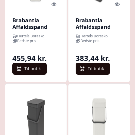
Quick look
Quick l
Brabantia
Brabantia
Affaldsspand
Affaldsspand
med låg | 16
med låg | 12
Hertels Boresko
Hertels Boresko
Liter | Hvid |
Liter | Grå |
Bedste pris
Bedste pris
Affaldssystem
Affaldssystem
455,94 kr.
383,44 kr.
Til butik
Til butik