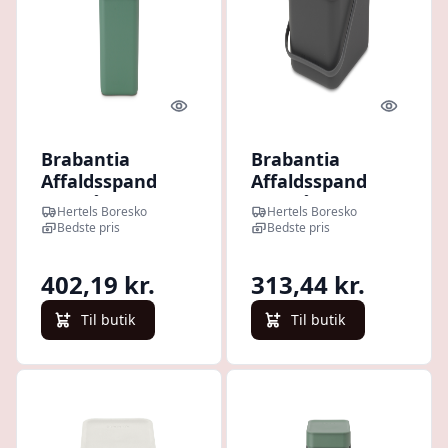
Quick look
Quick l
Brabantia
Brabantia
Affaldsspand
Affaldsspand
med låg | 16
med låg | 6 Liter
Hertels Boresko
Hertels Boresko
Liter | Grøn |
| Grå |
Bedste pris
Bedste pris
Affaldssystem
Affaldssystem
402,19 kr.
313,44 kr.
Til butik
Til butik