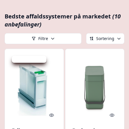
Bedste affaldssystemer på markedet
(10
anbefalinger)
Filtre
Sortering
Udsalg - spar 18 %
Quick look
Quick l