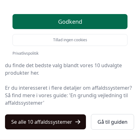
anbefalinger
Velkommen til Kulturnet! Vi har gjort arbejdet for dig
Godkend
og udvalgt 10 af de bedste affaldssystemer på
markedet.
Tillad ingen cookies
Uanset om du ønsker kvalitet, tilbud på
Privatlivspolitik
affaldssystemer, en bestemt type eller fri levering, kan
du finde det bedste valg blandt vores 10 udvalgte
produkter her.
Er du interesseret i flere detaljer om affaldssystemer?
Så find mere i vores guide: 'En grundig vejledning til
affaldssystemer'
Se alle 10 affaldssystemer
Gå til guiden