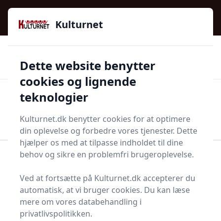
Kulturnet - Alt Det Gode I Livet | Din Kulturguide Siden
e menu
2016
Kulturnet
🌟🌟🌟🌟🌟
🌟
🚚
3.958 produktyper
Hurtig levering
Dette website benytter
🏷️
👍
97 kategorier
Kun godkendte butikker
cookies og lignende
teknologier
Men
Start søgning
Start søgning
Kulturnet.dk benytter cookies for at optimere
din oplevelse og forbedre vores tjenester. Dette
hjælper os med at tilpasse indholdet til dine
behov og sikre en problemfri brugeroplevelse.
Forside
Husholdning
Rengøring
Affaldssystem
Ved at fortsætte på Kulturnet.dk accepterer du
Bedste affaldssystemer
automatisk, at vi bruger cookies. Du kan læse
på markedet - 10
mere om vores databehandling i
privatlivspolitikken.