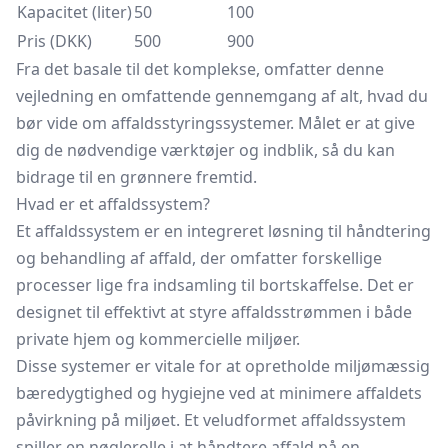
Kapacitet (liter)
50
100
Pris (DKK)
500
900
Fra det basale til det komplekse, omfatter denne
vejledning en omfattende gennemgang af alt, hvad du
bør vide om affaldsstyringssystemer. Målet er at give
dig de nødvendige værktøjer og indblik, så du kan
bidrage til en grønnere fremtid.
Hvad er et affaldssystem?
Et affaldssystem er en integreret løsning til håndtering
og behandling af affald, der omfatter forskellige
processer lige fra indsamling til bortskaffelse. Det er
designet til effektivt at styre affaldsstrømmen i både
private hjem og kommercielle miljøer.
Disse systemer er vitale for at opretholde miljømæssig
bæredygtighed og hygiejne ved at minimere affaldets
påvirkning på miljøet. Et veludformet affaldssystem
spiller en nøglerolle i at håndtere affald på en