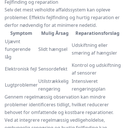
Fejlfinding og reparation
Selv det mest velholdte affaldssystem kan opleve
problemer. Effektiv fejlfinding og hurtig reparation er
derfor nødvendig for at minimere nedetid.
Symptom
Mulig Årsag
Reparationsforslag
Ujævnt
Udskiftning eller
fungerende
Slidt hængsel
smøring af hængsler
låg
Kontrol og udskiftning
Elektronisk fejl
Sensordefekt
af sensorer
Utilstrækkelig
Intensiveret
Lugtproblemer
rengøring
rengøringsplan
Gennem regelmæssig observation kan mindre
problemer identificeres tidligt, hvilket reducerer
behovet for omfattende og kostbare reparationer.
Ved at integrere regelmæssig vedligeholdelse,
omhyggelig rengøring og hurtig fejlfinding kan