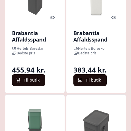
Quick look
Quick l
Brabantia
Brabantia
Affaldsspand
Affaldsspand
med låg | 16
med låg | 12
Hertels Boresko
Hertels Boresko
Liter | Grå |
Liter | Hvid |
Bedste pris
Bedste pris
Affaldssystem
Affaldssystem
455,94 kr.
383,44 kr.
Til butik
Til butik