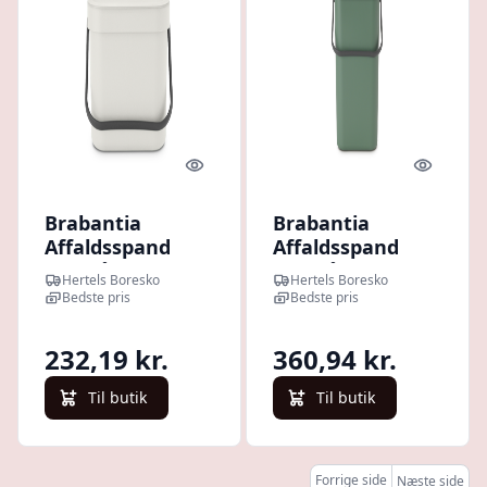
Quick look
Quick l
Brabantia
Brabantia
Affaldsspand
Affaldsspand
med låg | 6 Liter
med låg | 12
Hertels Boresko
Hertels Boresko
| Hvid |
Liter | Grøn |
Bedste pris
Bedste pris
Affaldssystem
Affaldssystem
232,19 kr.
360,94 kr.
Til butik
Til butik
Forrige side
Næste side