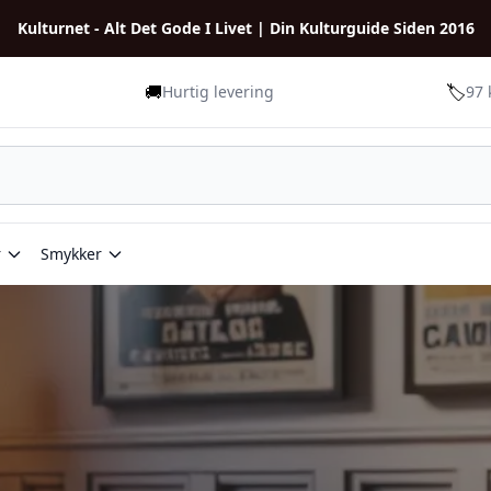
Kulturnet - Alt Det Gode I Livet | Din Kulturguide Siden 2016
🚚
🏷️
Hurtig levering
97 
r
Smykker