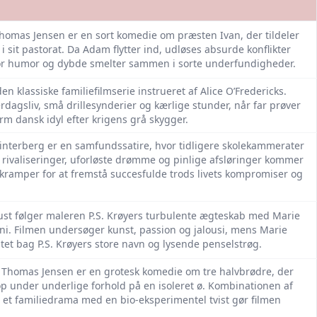
homas Jensen er en sort komedie om præsten Ivan, der tildeler
i sit pastorat. Da Adam flytter ind, udløses absurde konflikter
vor humor og dybde smelter sammen i sorte underfundigheder.
i den klassiske familiefilmserie instrueret af Alice O’Fredericks.
dagsliv, små drillesynderier og kærlige stunder, når far prøver
arm dansk idyl efter krigens grå skygger.
interberg er en samfundssatire, hvor tidligere skolekammerater
e rivaliseringer, uforløste drømme og pinlige afsløringer kommer
kramper for at fremstå succesfulde trods livets kompromiser og
gust følger maleren P.S. Krøyers turbulente ægteskab med Marie
ni. Filmen undersøger kunst, passion og jalousi, mens Marie
itet bag P.S. Krøyers store navn og lysende penselstrøg.
Thomas Jensen er en grotesk komedie om tre halvbrødre, der
 under underlige forhold på en isoleret ø. Kombinationen af
 et familiedrama med en bio‐eksperimentel tvist gør filmen