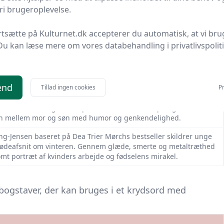
 til 'Filmtitel' i dit krydsord.
i brugeroplevelse.
rtsætte på Kulturnet.dk accepterer du automatisk, at vi bru
Du kan læse mere om vores databehandling i privatlivspolit
hy er et intenst psykologisk drama om kærlighed, ambition og
er Lisa balancerer karriere, familie og et hemmeligt forhold,
ivsstruktur og tvinger hende til at genoverveje identitet og
end
Tillad ingen cookies
Pr
komedie af Lotte Svendsen om den teenagedreng Max, hvis mors
le liv. Da hun følger ham på diskotek, eskalerer pinlighederne,
en mellem mor og søn med humor og genkendelighed.
ing-Jensen baseret på Dea Trier Mørchs bestseller skildrer unge
 fødeafsnit om vinteren. Gennem glæde, smerte og metaltræthed
omt portræt af kvinders arbejde og fødselens mirakel.
bogstaver, der kan bruges i et krydsord med