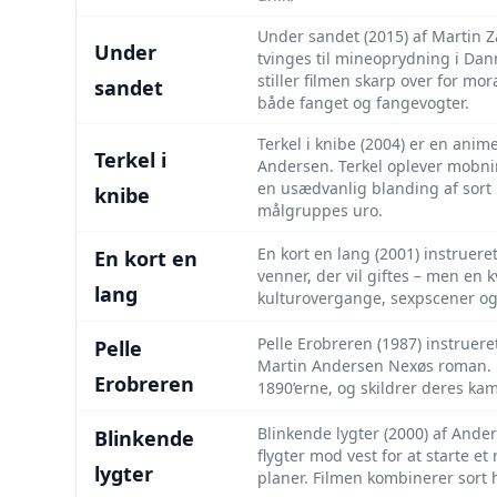
Under sandet (2015) af Martin Za
Under
tvinges til mineoprydning i 
stiller filmen skarp over for m
sandet
både fanget og fangevogter.
Terkel i knibe (2004) er en anim
Terkel i
Andersen. Terkel oplever mobni
en usædvanlig blanding af sort
knibe
målgruppes uro.
En kort en lang (2001) instruere
En kort en
venner, der vil giftes – men en k
lang
kulturovergange, sexpscener og
Pelle Erobreren (1987) instruere
Pelle
Martin Andersen Nexøs roman. Fi
Erobreren
1890’erne, og skildrer deres k
Blinkende lygter (2000) af Ande
Blinkende
flygter mod vest for at starte e
lygter
planer. Filmen kombinerer sort 