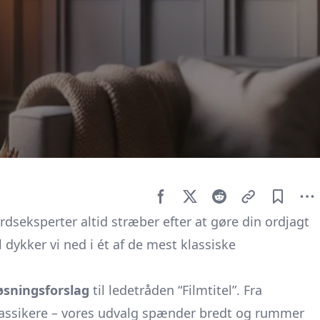
dseksperter altid stræber efter at gøre din ordjagt
 dykker vi ned i ét af de mest klassiske
løsningsforslag
til ledetråden “Filmtitel”. Fra
klassikere – vores udvalg spænder bredt og rummer