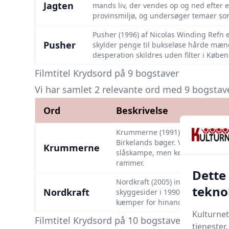
Jagten
mands liv, der vendes op og ned efter en
provinsmiljø, og undersøger temaer som 
Pusher (1996) af Nicolas Winding Refn 
Pusher
skylder penge til bukseløse hårde mænd. 
desperation skildres uden filter i Købe
Filmtitel Krydsord på 9 bogstaver
Vi har samlet 2 relevante ord med 9 bogstaver 
Ord
Beskrivelse
Krummerne (1991) instrueret af 
Birkelands bøger. Vi følger fami
Krummerne
slåskampe, men kernebudskabet 
rammer.
Dette
Nordkraft (2005) instrueret af 
tekno
Nordkraft
skyggesider i 1990’ernes Aalborg
kæmper for hinanden og sig selv
Kulturnet
Filmtitel Krydsord på 10 bogstaver
tjenester