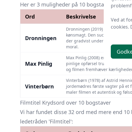
Her er 3 muligheder på 10 bogstaver, der passer
problemfr
Ord
Beskrivelse
Ved at fo
cookies. 
Dronningen (2019) af May el-Touk
kønsmagt. Den succesfulde politik
Dronningen
der gradvist underminere hendes l
moral.
Godk
Max Pinlig (2008) er en familie
Max Pinlig
pinlige opførsel truer hans socia
og filmen fremhæver kærlighed
Vinterbørn (1978) af Astrid Henn
Vinterbørn
jordemødres første vagter på et
maler filmen et autentisk og føls
Filmtitel Krydsord over 10 bogstaver
Vi har fundet disse 32 ord med mere end 10 
ledetråden 'Filmtitel':