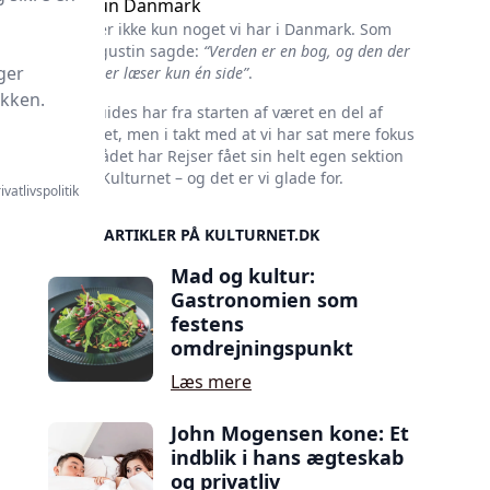
Ikke kun Danmark
Kultur er ikke kun noget vi har i Danmark. Som
Skt. Augustin sagde:
“Verden er en bog, og den der
ger
ikke rejser læser kun én side”
.
ikken.
Rejseguides har fra starten af været en del af
Kulturnet, men i takt med at vi har sat mere fokus
på området har Rejser fået sin helt egen sektion
her på Kulturnet – og det er vi glade for.
ivatlivspolitik
SIDSTE ARTIKLER PÅ KULTURNET.DK
Mad og kultur:
Gastronomien som
festens
omdrejningspunkt
Læs mere
John Mogensen kone: Et
indblik i hans ægteskab
og privatliv