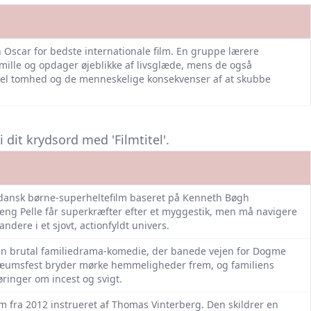
 Oscar for bedste internationale film. En gruppe lærere
ille og opdager øjeblikke af livsglæde, mens de også
iel tomhed og de menneskelige konsekvenser af at skubbe
dit krydsord med 'Filmtitel'.
n dansk børne-superheltefilm baseret på Kenneth Bøgh
ng Pelle får superkræfter efter et myggestik, men må navigere
dere i et sjovt, actionfyldt univers.
 en brutal familiedrama-komedie, der banede vejen for Dogme
læumsfest bryder mørke hemmeligheder frem, og familiens
øringer om incest og svigt.
lm fra 2012 instrueret af Thomas Vinterberg. Den skildrer en