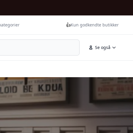
👍
kategorier
Kun godkendte butikker
Se også