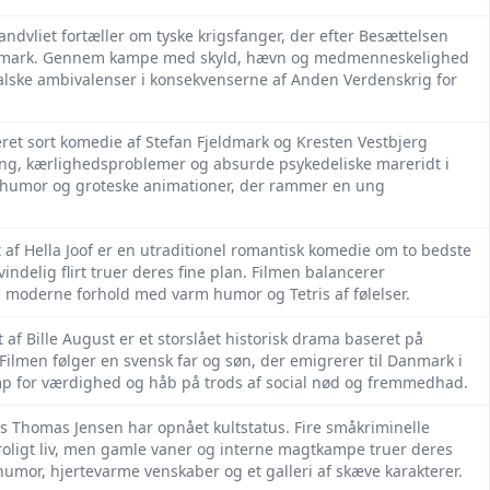
ndvliet fortæller om tyske krigsfanger, der efter Besættelsen
Danmark. Gennem kampe med skyld, hævn og medmenneskelighed
oralske ambivalenser i konsekvenserne af Anden Verdenskrig for
eret sort komedie af Stefan Fjeldmark og Kresten Vestbjerg
ng, kærlighedsproblemer og absurde psykedeliske mareridt i
 humor og groteske animationer, der rammer en ung
t af Hella Joof er en utraditionel romantisk komedie om to bedste
vindelig flirt truer deres fine plan. Filmen balancerer
 moderne forhold med varm humor og Tetris af følelser.
t af Bille August er et storslået historisk drama baseret på
lmen følger en svensk far og søn, der emigrerer til Danmark i
amp for værdighed og håb på trods af social nød og fremmedhad.
rs Thomas Jensen har opnået kultstatus. Fire småkriminelle
t roligt liv, men gamle vaner og interne magtkampe truer deres
humor, hjertevarme venskaber og et galleri af skæve karakterer.