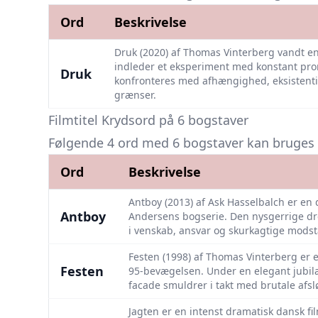
Ord
Beskrivelse
Druk (2020) af Thomas Vinterberg vandt en
indleder et eksperiment med konstant prom
Druk
konfronteres med afhængighed, eksistent
grænser.
Filmtitel Krydsord på 6 bogstaver
Følgende 4 ord med 6 bogstaver kan bruges i 
Ord
Beskrivelse
Antboy (2013) af Ask Hasselbalch er e
Antboy
Andersens bogserie. Den nysgerrige dre
i venskab, ansvar og skurkagtige modstan
Festen (1998) af Thomas Vinterberg er
Festen
95-bevægelsen. Under en elegant jubi
facade smuldrer i takt med brutale afsl
Jagten er en intenst dramatisk dansk fi