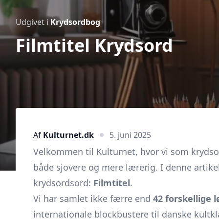
Udgivet i
Krydsordbog
Filmtitel Krydsord
Af
Kulturnet.dk
5. juni 2025
Velkommen til Kulturnet, hvor vi som krydsor
både sjovere og mere lærerig. I denne artikel
krydsordsord:
Filmtitel
.
Vi har samlet ikke færre end
42 forskellige 
internationale blockbustere til danske kult