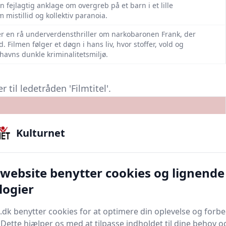
 fejlagtig anklage om overgreb på et barn i et lille
mistillid og kollektiv paranoia.
er en rå underverdensthriller om narkobaronen Frank, der
Filmen følger et døgn i hans liv, hvor stoffer, vold og
nhavns dunkle kriminalitetsmiljø.
til ledetråden 'Filmtitel'.
Annelise Reenberg er børnefamiliefilm baseret på Thøger
Kulturnet
lien Krumme i hverdagens kaos med børn, skolesjov og farlige
er altid kærlighed, sammenhold og humor i hjemmets trygge
 website benytter cookies og lignende
Ole Christian Madsen er et hårdtslående ungdomsdrama om livets
logier
. Tre unge fanget i stofmisbrug, kærlighed og social nedtur
 i en nær uundgåelig spiral af marginalisering.
.dk benytter cookies for at optimere din oplevelse og forb
. Dette hjælper os med at tilpasse indholdet til dine behov o