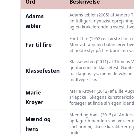
Ord
Beskrivelse
Adams æbler (2005) af Anders T
Adams
en tidligere nynazist oprejsning 
æbler
og en krakelerende trostest, h
Far til fire (1953) er første film 
Far til fire
Monrad familien balancerer hver
at holde styr på fire børn i en v
Klassefesten (2011) af Thomas V
genforenes til klassefest. Gaml
Klassefesten
for dagens lys, mens de voksne 
midtvejskrise.
Marie Krøyer (2012) af Bille Au
Marie
Triepcke i Skagens kunstnerkolo
Krøyer
forsøger at finde sin egen ident
Mænd og høns (2015) af Anders 
Mænd og
opdager hinanden som vokser op
sort humor, skæve karakterer og
høns
unik.