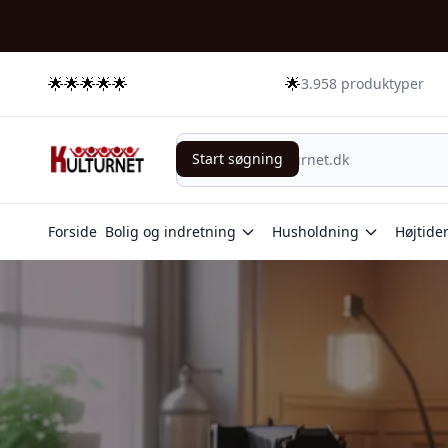
🌟🌟🌟🌟🌟
🌟
3.958 produktyper
Start søgning
Start søgning
Forside
Bolig og indretning
Husholdning
Højtide