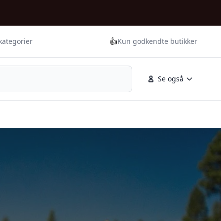
👍
kategorier
Kun godkendte butikker
Se også