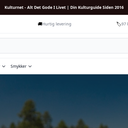
Kulturnet - Alt Det Gode I Livet | Din Kulturguide Siden 2016
🚚
🏷️
Hurtig levering
97 
r
Smykker