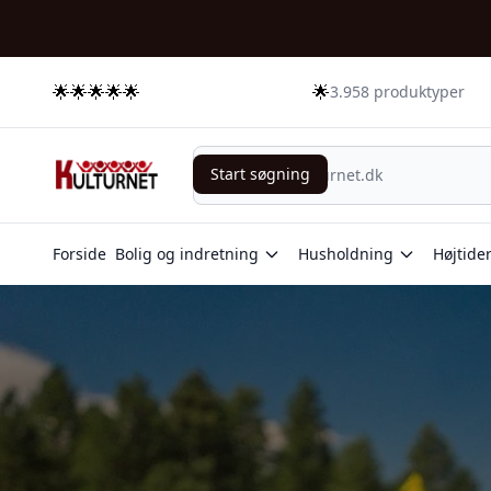
🌟🌟🌟🌟🌟
🌟
3.958 produktyper
Start søgning
Start søgning
Forside
Bolig og indretning
Husholdning
Højtide