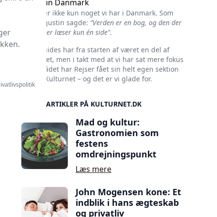
Ikke kun Danmark
Kultur er ikke kun noget vi har i Danmark. Som
Skt. Augustin sagde:
“Verden er en bog, og den der
ger
ikke rejser læser kun én side”
.
ikken.
Rejseguides har fra starten af været en del af
Kulturnet, men i takt med at vi har sat mere fokus
på området har Rejser fået sin helt egen sektion
her på Kulturnet – og det er vi glade for.
ivatlivspolitik
SIDSTE ARTIKLER PÅ KULTURNET.DK
Mad og kultur:
Gastronomien som
festens
omdrejningspunkt
Læs mere
John Mogensen kone: Et
indblik i hans ægteskab
og privatliv