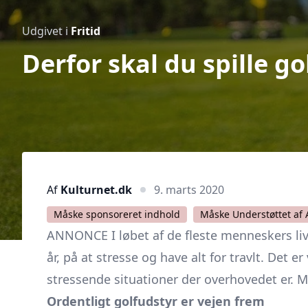
Udgivet i
Fritid
Derfor skal du spille g
Af
Kulturnet.dk
9. marts 2020
Måske sponsoreret indhold
Måske Understøttet af 
ANNONCE I løbet af de fleste menneskers liv
år, på at stresse og have alt for travlt. Det er
stressende situationer der overhovedet er. Me
Ordentligt golfudstyr er vejen frem