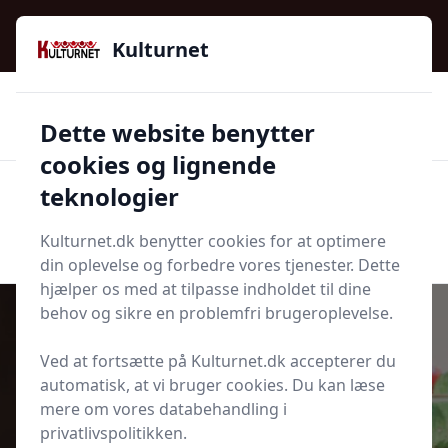
Kulturnet - Alt Det Gode I Livet | Din Kulturguide Siden
2016
Kulturnet
🌟🌟🌟🌟🌟
🌟
🚚
3.958 produktyper
Hurtig levering
Dette website benytter
🏷️
👍
97 kategorier
Kun godkendte butikker
cookies og lignende
teknologier
Men
Start søgning
Start søgning
Kulturnet.dk benytter cookies for at optimere
din oplevelse og forbedre vores tjenester. Dette
hjælper os med at tilpasse indholdet til dine
behov og sikre en problemfri brugeroplevelse.
Ved at fortsætte på Kulturnet.dk accepterer du
Udgivet i
Kulturnyt
automatisk, at vi bruger cookies. Du kan læse
mere om vores databehandling i
Cocktail guide Nørrebro
privatlivspolitikken.