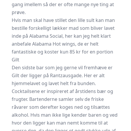
gang imellem så der er ofte mange nye ting at
prøve.
Hvis man skal have stillet den lille sult kan man
bestille forskelligt lækker mad som bliver lavet
inde på Alabama Social, her kan jeg helt klart
anbefale Alabama Hot wings, de er helt
fantastiske og koster kun 85 kr for en portion
Gilt
Den sidste bar som jeg gerne vil fremhæve er
Gilt der ligger på Rantzausgade. Her er alt
hjemmelavet og lavet helt fra bunden.
Cocktailsene er inspireret af årstidens bær og
frugter. Bartenderne samler selv de friske
råvarer som derefter koges ned og tilsættes
alkohol. Hvis man ikke lige kender baren og ved
hvor den ligger kan man nemt komme til at
overse den, da den ligger et godt stykke ude af