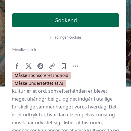
Godkend
Tillad ingen cookies
Privatlivspolitik
Af
Kulturnet.dk
4. september 2017
Måske sponsoreret indhold
Måske Understøttet af AI
Kultur er et ord, som efterhånden er blevet
meget uhåndgribeligt, og det indgår i utallige
forskellige sammenhænge i vores hverdag. Det
er et udtryk for, hvordan eksempelvis kunst og
musik har udviklet sig i løbet af historien,
mennesker kan anses for at være kultiverede og