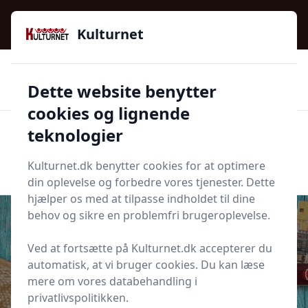
Kulturnet - Alt Det Gode I Livet | Din Kulturguide Siden
2016
Kulturnet
🌟🌟🌟🌟🌟
🌟
🚚
3.958 produktyper
Hurtig levering
Dette website benytter
🏷️
👍
97 kategorier
Kun godkendte butikker
cookies og lignende
teknologier
Men
Start søgning
Start søgning
Kulturnet.dk benytter cookies for at optimere
din oplevelse og forbedre vores tjenester. Dette
hjælper os med at tilpasse indholdet til dine
behov og sikre en problemfri brugeroplevelse.
Ved at fortsætte på Kulturnet.dk accepterer du
Udgivet i
Kulturnyt
automatisk, at vi bruger cookies. Du kan læse
mere om vores databehandling i
Brug penge på kultur og bliv
privatlivspolitikken.
klogere på livet