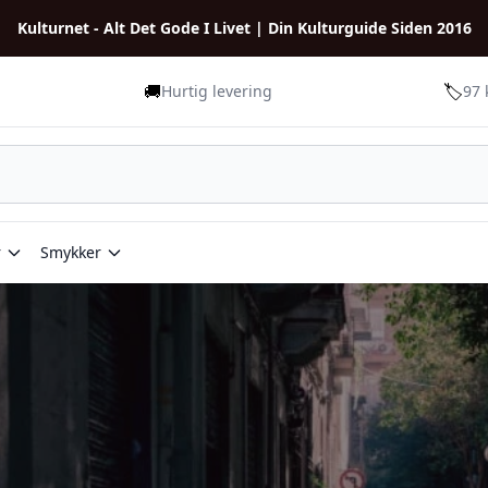
Kulturnet - Alt Det Gode I Livet | Din Kulturguide Siden 2016
🚚
🏷️
Hurtig levering
97 
r
Smykker