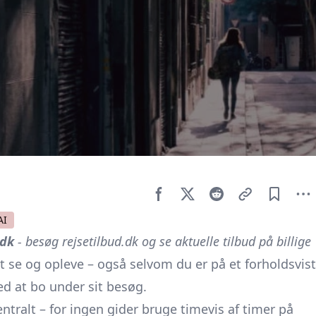
AI
.dk
- besøg rejsetilbud.dk og se aktuelle tilbud på
billige
t se og opleve – også selvom du er på et forholdsvist
ted at bo under sit besøg.
entralt – for ingen gider bruge timevis af timer på