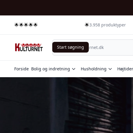
🌟🌟🌟🌟🌟
🌟
3.958 produktyper
Start søgning
Start søgning
Forside
Bolig og indretning
Husholdning
Højtide