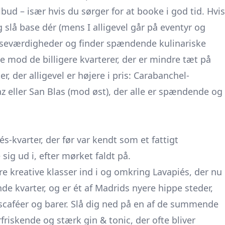
lbud – især hvis du sørger for at booke i god tid. Hvis
g slå base dér (mens I alligevel går på eventyr og
seværdigheder og finder spændende kulinariske
ge mod de billigere kvarterer, der er mindre tæt på
, der alligevel er højere i pris: Carabanchel-
az eller San Blas (mod øst), der alle er spændende og
s-kvarter, der før var kendt som et fattigt
ig ud i, efter mørket faldt på.
 kreative klasser ind i og omkring Lavapiés, der nu
de kvarter, og er ét af Madrids nyere hippe steder,
caféer og barer. Slå dig ned på en af de summende
rfriskende og stærk gin & tonic, der ofte bliver