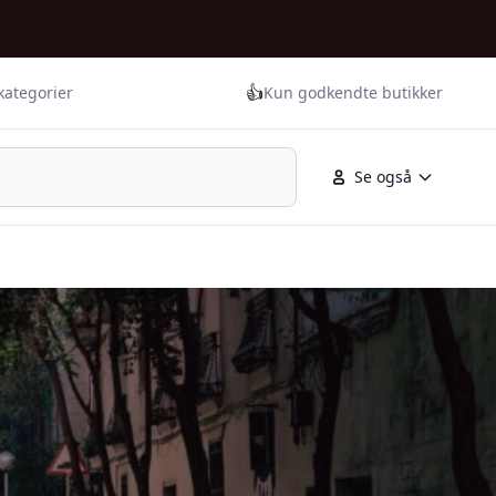
👍
kategorier
Kun godkendte butikker
Se også