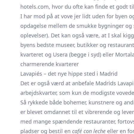
hotels.com, hvor du ofte kan finde et godt ti
I har mod på at vove jer lidt uden for byen o
opdagelse mellem de smukke bygninger og 
oplevelser). Det kan også være, at I skal kig
byens bedste museer, butikker og restauranter
kvarteret og Usera (begge i syd) eller Mortal
charmerende kvarterer
Lavapiés – det nye hippe sted i Madrid
Det er også værd at anbefale Madrids Lavapié
arbejdskvarter, som kun de modigste vovede s
Så rykkede både bohemer, kunstnere og andre
er blevet omdannet til et vibrerende og leven
med mange spændende restauranter, fortovs
pladser og bestil en
café con leche
eller en fo