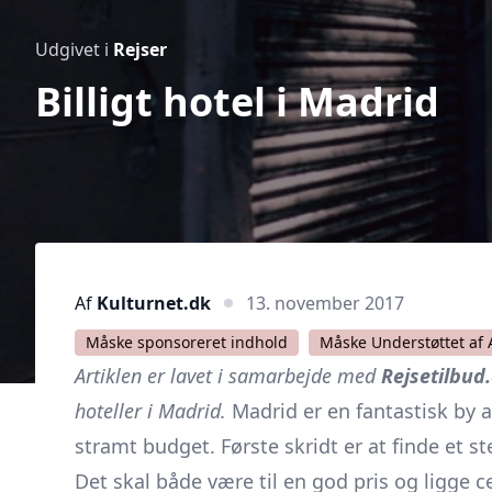
Udgivet i
Rejser
Billigt hotel i Madrid
Af
Kulturnet.dk
13. november 2017
Måske sponsoreret indhold
Måske Understøttet af 
Artiklen er lavet i samarbejde med
Rejsetilbud
hoteller i Madrid
.
Madrid er en fantastisk by a
stramt budget. Første skridt er at finde et s
Det skal både være til en god pris og ligge c