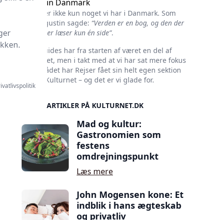
Ikke kun Danmark
Kultur er ikke kun noget vi har i Danmark. Som
Skt. Augustin sagde:
“Verden er en bog, og den der
ger
ikke rejser læser kun én side”
.
ikken.
Rejseguides har fra starten af været en del af
Kulturnet, men i takt med at vi har sat mere fokus
på området har Rejser fået sin helt egen sektion
her på Kulturnet – og det er vi glade for.
ivatlivspolitik
SIDSTE ARTIKLER PÅ KULTURNET.DK
Mad og kultur:
Gastronomien som
festens
omdrejningspunkt
Læs mere
John Mogensen kone: Et
indblik i hans ægteskab
og privatliv