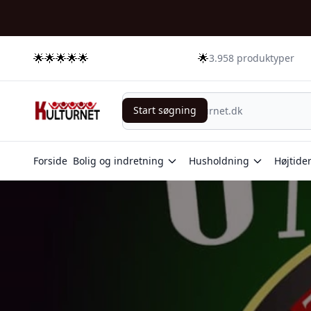
🌟🌟🌟🌟🌟
🌟
3.958 produktyper
Start søgning
Start søgning
Forside
Bolig og indretning
Husholdning
Højtide