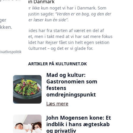
Ikke kun Danmark
Kultur er ikke kun noget vi har i Danmark. Som
Skt. Augustin sagde:
“Verden er en bog, og den der
ger
ikke rejser læser kun én side”
.
ikken.
Rejseguides har fra starten af været en del af
Kulturnet, men i takt med at vi har sat mere fokus
på området har Rejser fået sin helt egen sektion
her på Kulturnet – og det er vi glade for.
ivatlivspolitik
SIDSTE ARTIKLER PÅ KULTURNET.DK
Mad og kultur:
Gastronomien som
festens
omdrejningspunkt
Læs mere
John Mogensen kone: Et
indblik i hans ægteskab
og privatliv