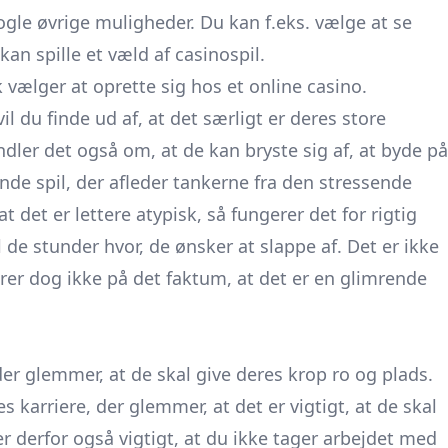
ogle øvrige muligheder. Du kan f.eks. vælge at se
 kan spille et væld af casinospil.
k vælger at oprette sig hos et online casino.
l du finde ud af, at det særligt er deres store
ndler det også om, at de kan bryste sig af, at byde på
e spil, der afleder tankerne fra den stressende
at det er lettere atypisk, så fungerer det for rigtig
l de stunder hvor, de ønsker at slappe af. Det er ikke
drer dog ikke på det faktum, at det er en glimrende
er glemmer, at de skal give deres krop ro og plads.
s karriere, der glemmer, at det er vigtigt, at de skal
er derfor også vigtigt, at du ikke tager arbejdet med