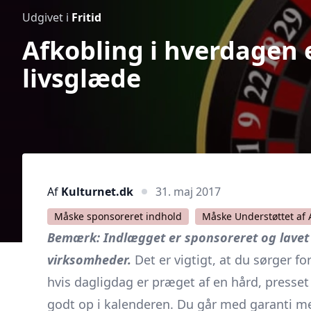
Udgivet i
Fritid
Afkobling i hverdagen e
livsglæde
Af
Kulturnet.dk
31. maj 2017
Måske sponsoreret indhold
Måske Understøttet af 
Bemærk: Indlægget er sponsoreret og lavet 
virksomheder.
Det er vigtigt, at du sørger f
hvis dagligdag er præget af en hård, presset 
godt op i kalenderen. Du går med garanti meg