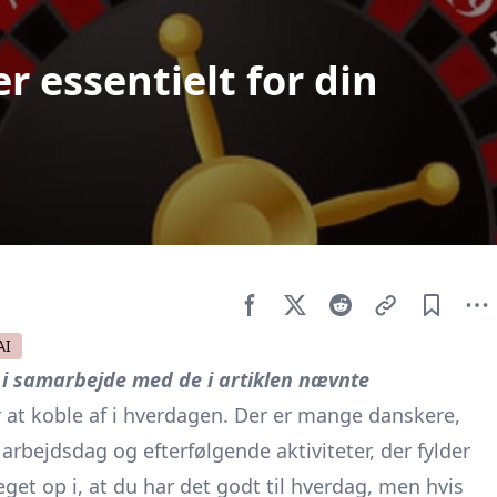
r essentielt for din
AI
i samarbejde med de i artiklen nævnte
or at koble af i hverdagen. Der er mange danskere,
arbejdsdag og efterfølgende aktiviteter, der fylder
et op i, at du har det godt til hverdag, men hvis