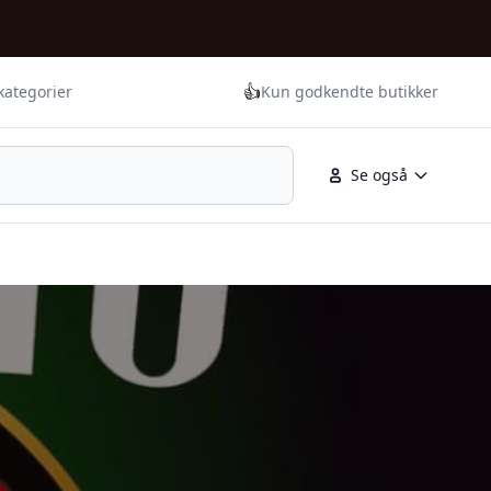
👍
kategorier
Kun godkendte butikker
Se også