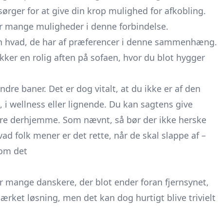
u sørger for at give din krop mulighed for afkobling.
ar mange muligheder i denne forbindelse.
rson hvad, de har af præferencer i denne sammenhæng.
kker en rolig aften på sofaen, hvor du blot hygger
dre baner. Det er dog vitalt, at du ikke er af den
e, i wellness eller lignende. Du kan sagtens give
ere derhjemme. Som nævnt, så bør der ikke herske
vad folk mener er det rette, når de skal slappe af –
 om det
der mange danskere, der blot ender foran fjernsynet,
ærket løsning, men det kan dog hurtigt blive trivielt