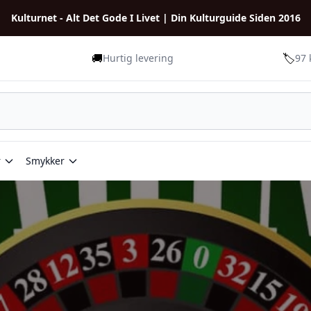
Kulturnet - Alt Det Gode I Livet | Din Kulturguide Siden 2016
🚚
🏷️
Hurtig levering
97 
r
Smykker